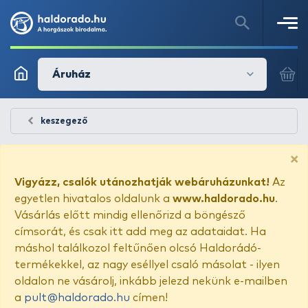
Áruház
keszegező
×
Vigyázz, csalók utánozhatják webáruházunkat!
Az
egyetlen hivatalos oldalunk a
www.haldorado.hu
.
Vásárlás előtt mindig ellenőrizd a böngésző
címsorát, és csak itt add meg az adataidat. Ha
máshol találkozol feltűnően olcsó Haldorádó-
termékekkel, az nagy eséllyel csaló másolat - ilyen
oldalon ne vásárolj, inkább jelezd nekünk e-mailben
a
pult@haldorado.hu
címen!