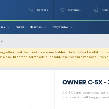
Keresés
Videók
Vizek
Írások
Hasznos
Pályázat
OWNER C-5X - 3
uházunkat!
Az egyetlen hivatalos oldalunk a
www.haldor
ozol feltűnően olcsó Haldorádó-termékekkel, az nagy eséll