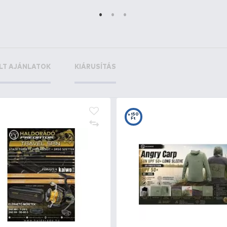
+25
+3
Ft
F