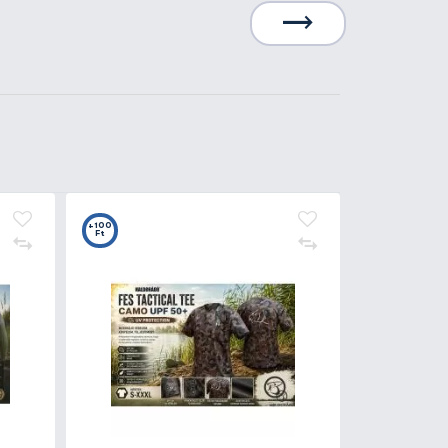
Kosárba
0
+10
t
Ft