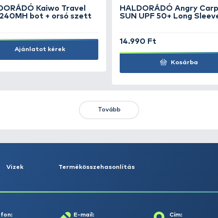
5
KORDA Kickers L Brown
HA
Cl
2.490 Ft
2.
Kosárba
KIEMELT AJÁNLATOK
KIÁRUSÍTÁS