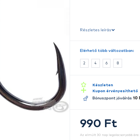
A
sz
Ré
E