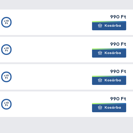
ős horog rövid szárral. Ez a modell egyenes szemmel és í
tal.