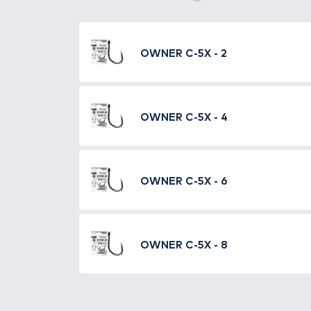
Részletek
A C-5X Carp Iseama egy extra er
Szakállas. Fekete nikkel bevonat
TOVÁBBI VÁLASZTÉK
4