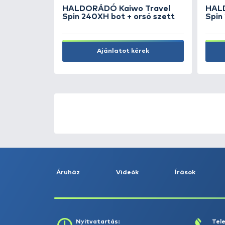
lelőke
PB PRODUCTS Jelly Wire - 2
1,0 mm
Lbs Weed
6.990 Ft
Kosárba
ÚJ TERMÉKEK
TOP TERMÉKEK