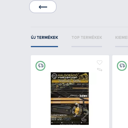
KAPCSOLÓDÓ TERMÉKEK
5
+70
Ft