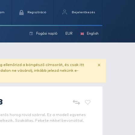
Kedvencek
Kosaram
Regisztráció
Fogási na
ok
ado.hu
. Vásárlás előtt mindig ellenőrizd a böngésző címs
yel csaló másolat - ilyen oldalon ne vásárolj, inkább jel
OWNER
C-5X - 3