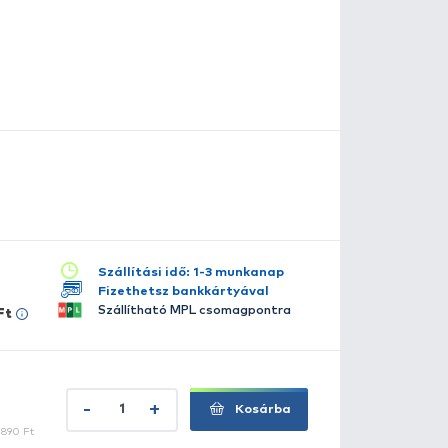
 C-5X Carp Iseama egy extra erős horog rövid szárral. Ez
emmel és ívelt heggyel rendelkezik. Szakállas. Fekete ni
szletes leírás
lérhető több változatban:
2
4
6
8