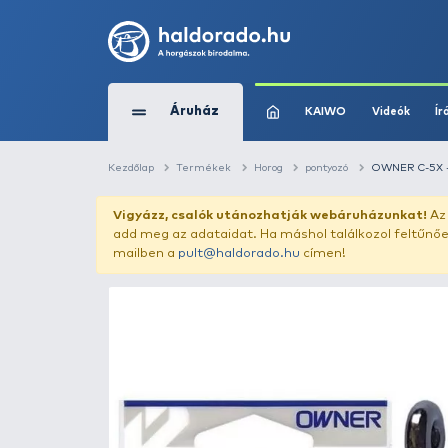
Áruház
KAIWO
Kezdőlap
Termékek
Horog
pontyozó
Vigyázz, csalók utánozhatják webár
add meg az adataidat. Ha máshol találk
mailben a
pult@haldorado.hu
címen!