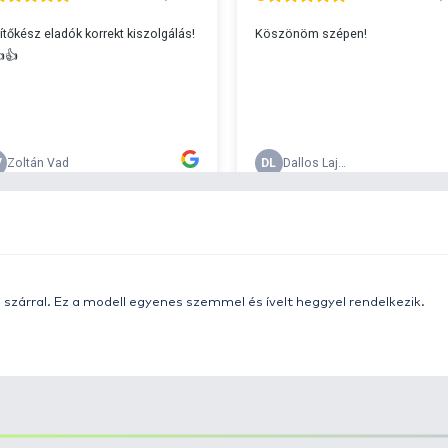
s 29990 feletti végösszeg esetén.
c
v