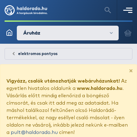
Áruház
elektromos pontyos
×
Vigyázz, csalók utánozhatják webáruházunkat!
Az
egyetlen hivatalos oldalunk a
www.haldorado.hu
.
Vásárlás előtt mindig ellenőrizd a böngésző
címsorát, és csak itt add meg az adataidat. Ha
máshol találkozol feltűnően olcsó Haldorádó-
termékekkel, az nagy eséllyel csaló másolat - ilyen
oldalon ne vásárolj, inkább jelezd nekünk e-mailben
a
pult@haldorado.hu
címen!