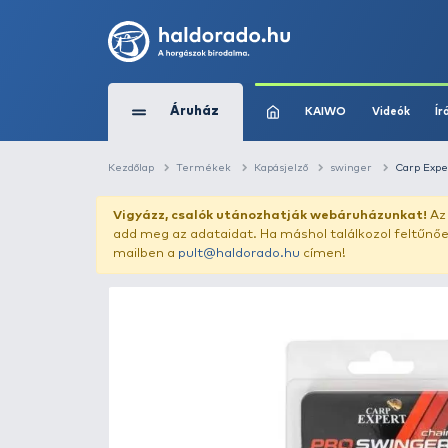
Áruház
KAIWO
Kezdőlap
Termékek
Kapásjelző
swin
Vigyázz, csalók utánozhatják webár
add meg az adataidat. Ha máshol találk
mailben a
pult@haldorado.hu
címen!