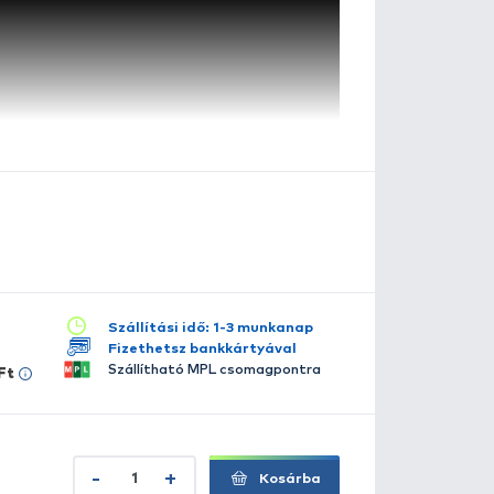
ila
szletes leírás
lérhető több változatban:
piros
sárga
zöld
Carp Expert
márka bővelkedik hasznos kiegészítőkkel, a
orgászat tekintetében. Ez mind igaz az elektromos kapásj