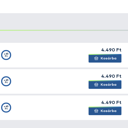
hasznos kiegészítőkkel, a békéshalas horgászat tekinte
 De egy elektromos jelző mit sem ér hozzá illő swinger né
winger
e. A Pro Chain swinger 21 cm-es fém lánccal rend
 távolságú horgászatnál, vagy akár erős szélben kell a swi
at. A csipesz rész állítható, így vékony, és vastag főz
illetve leszúróval alkalmazható, csak a menetes részük fel
pontyhorgászat elengedhetetlen kelléke az elektromos je