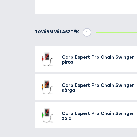
A
Carp Expert
márka bővelkedik 
elektromos kapásjelzők terén is.
megoldás a
Pro Chain láncos s
kapott egy plusz súly, amit nagy
méginkább megfeszítve zsinórunk
használható. Bármely rodpoddal, 
betekerése előtt. A mai modern 