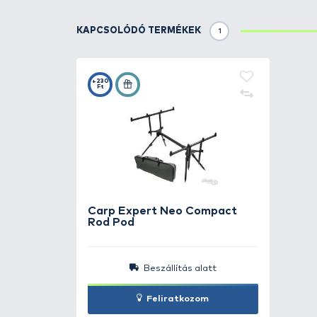
kapások észrevételéhez is kitű
Bojlis és általános fenekezős ho
4 különböző színben került fo
tetsző, és a felszereléséhez illő
TOVÁBBI VÁLASZTÉK
3
Carp Expert
Pro Cha
piros