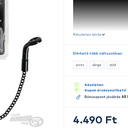
l
Ré
E
A
h