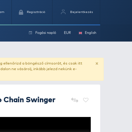
Kedvencek
Kosaram
Regisztráció
Fogási na
ok
ado.hu
. Vásárlás előtt mindig ellenőrizd a böngésző címs
yel csaló másolat - ilyen oldalon ne vásárolj, inkább jel
Carp Expert
Pro Chain Swinge