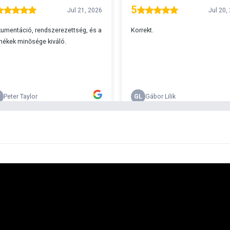
A
s 29990 feletti végösszeg esetén.
c
v