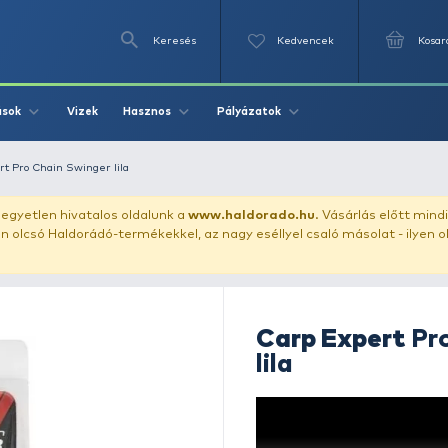
Keresés
Videók
Vizek
Írások
Hasznos
Pályázat
ger
Carp Expert Pro Chain Swinger lila
uházunkat!
Az egyetlen hivatalos oldalunk a
www.haldor
ozol feltűnően olcsó Haldorádó-termékekkel, az nagy eséll