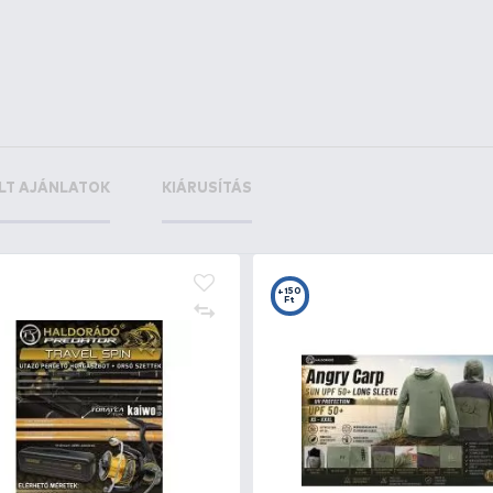
in Swinger
+45
Ft
in Swinger
+45
Ft