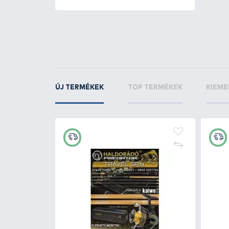
Carp Expert
Pro Cha
sárga
Carp Expert
Pro Cha
zöld
KAPCSOLÓDÓ TERMÉKEK
1
+230
Ft