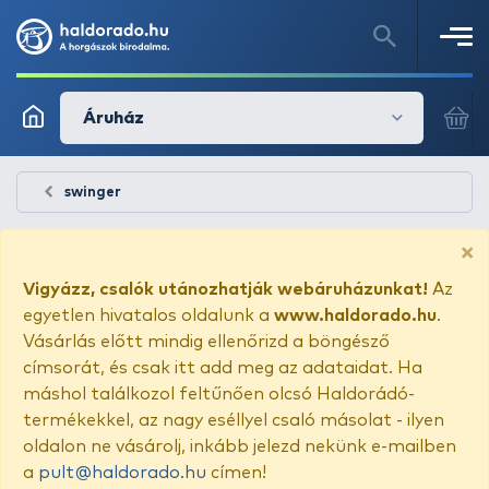
Áruház
swinger
×
Vigyázz, csalók utánozhatják webáruházunkat!
Az
egyetlen hivatalos oldalunk a
www.haldorado.hu
.
Vásárlás előtt mindig ellenőrizd a böngésző
címsorát, és csak itt add meg az adataidat. Ha
máshol találkozol feltűnően olcsó Haldorádó-
termékekkel, az nagy eséllyel csaló másolat - ilyen
oldalon ne vásárolj, inkább jelezd nekünk e-mailben
a
pult@haldorado.hu
címen!