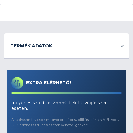
igazán stabil és nagy szélben is biztosan fog,
azonban bevágáskor könnyedén pattan le a
zsinórról, anélkül, hogy megsértené annak felületét.
TERMÉK ADATOK
EXTRA ELÉRHETŐ!
Ingyenes szállítás 29990 feletti végösszeg
esetén.
A kedvezmény csak magyarországi szállítási cím és MPL vagy
GLS házhozszállítás esetén vehető igénybe.