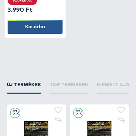
SZUPER ÁR
3.990 Ft
Kosárba
ÚJ TERMÉKEK
TOP TERMÉKEK
KIEMELT AJÁN