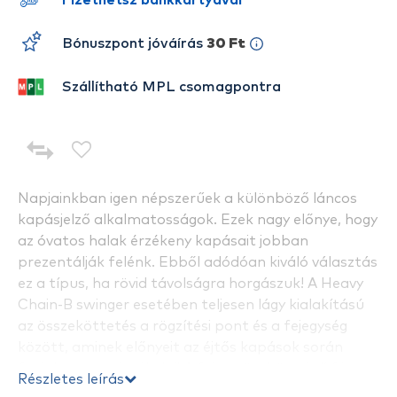
Fizethetsz bankkártyával
Bónuszpont jóváírás
30 Ft
Szállítható MPL csomagpontra
Napjainkban igen népszerűek a különböző láncos
kapásjelző alkalmatosságok. Ezek nagy előnye, hogy
az óvatos halak érzékeny kapásait jobban
prezentálják felénk. Ebből adódóan kiváló választás
ez a típus, ha rövid távolságra horgászuk! A Heavy
Chain-B swinger esetében teljesen lágy kialakítású
az összeköttetés a rögzítési pont és a fejegység
között, aminek előnyeit az éjtős kapások során
fogjuk nagyra értékelni! A fejen gömbös végű fém
Részletes leírás
zsinórcsíptető tartja a swingert a zsinóron, mely