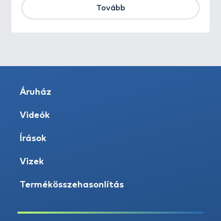
Tovább
Áruház
Videók
Írások
Vizek
Termékösszehasonlítás