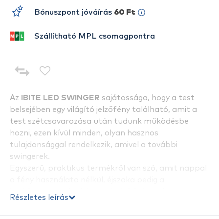
Bónuszpont jóváírás
60 Ft
Szállítható MPL csomagpontra
Az
IBITE LED SWINGER
sajátossága, hogy a test
belsejében egy világító jelzőfény található, amit a
test szétcsavarozása után tudunk működésbe
hozni, ezen kívül minden, olyan hasznos
tulajdonsággal rendelkezik, amivel a további
swingerek.
Egyszerű, praktikus termékről van szó, amit nappal
a fény használata nélkül, éjszaka pedig a
jelzőfénnyel tudunk használni. A 211-es elemek
Részletes leírás
legalább 24 órán át teljes fényerőt biztosítanak a
hozzá illő ledeknek.