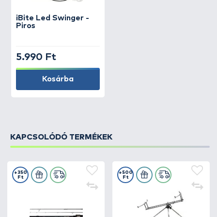
iBite
Led Swinger -
Piros
5.990 Ft
Kosárba
KAPCSOLÓDÓ TERMÉKEK
+350
+500
Ft
Ft