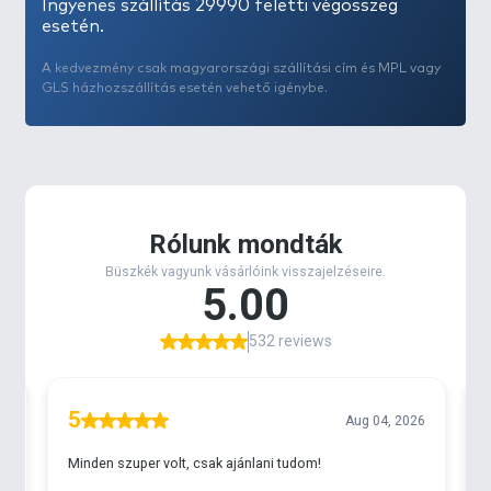
Ingyenes szállítás 29990 feletti végösszeg
esetén.
A kedvezmény csak magyarországi szállítási cím és MPL vagy
GLS házhozszállítás esetén vehető igénybe.