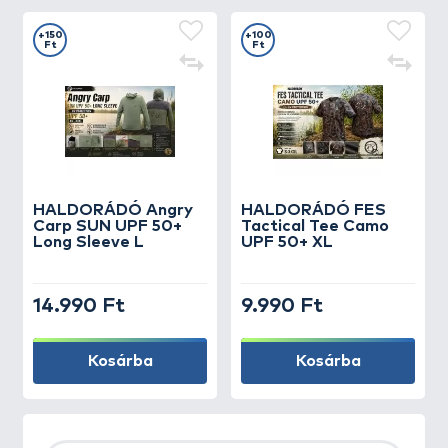
+150
+100
Ft
Ft
HALDORÁDÓ Angry
HALDORÁDÓ FES
Carp SUN UPF 50+
Tactical Tee Camo
Long Sleeve L
UPF 50+ XL
14.990 Ft
9.990 Ft
Kosárba
Kosárba