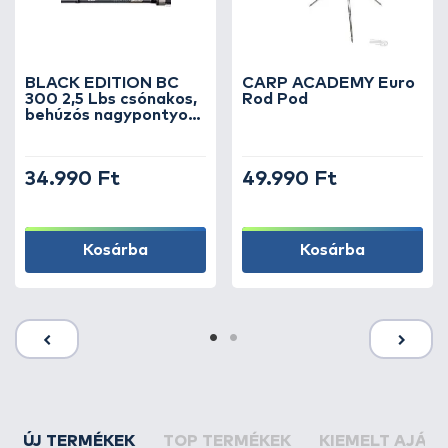
BLACK EDITION BC
CARP ACADEMY Euro
300 2,5 Lbs csónakos,
Rod Pod
behúzós nagypontyos
horgászbot +
Dobókesztyű ujj
34.990 Ft
49.990 Ft
Kosárba
Kosárba
ÚJ TERMÉKEK
TOP TERMÉKEK
KIEMELT AJÁN