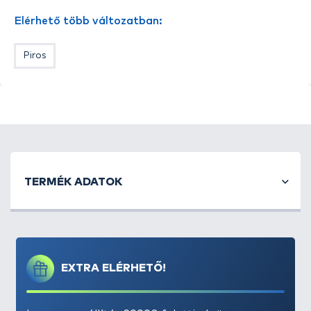
A swingert és a kapásjelzőt összekötő csatlakozó
Elérhető több változatban:
hossza: 21 cm.
Piros
TERMÉK ADATOK
EXTRA ELÉRHETŐ!