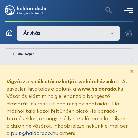
Áruház
swinger
×
Vigyázz, csalók utánozhatják webáruházunkat!
Az
egyetlen hivatalos oldalunk a
www.haldorado.hu
.
Vásárlás előtt mindig ellenőrizd a böngésző
címsorát, és csak itt add meg az adataidat. Ha
máshol találkozol feltűnően olcsó Haldorádó-
termékekkel, az nagy eséllyel csaló másolat - ilyen
oldalon ne vásárolj, inkább jelezd nekünk e-mailben
a
pult@haldorado.hu
címen!