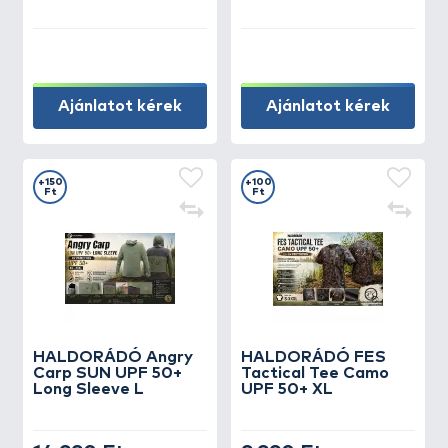
Ajánlatot kérek
Ajánlatot kérek
+150
+100
Ft
Ft
HALDORÁDÓ Angry
HALDORÁDÓ FES
Carp SUN UPF 50+
Tactical Tee Camo
Long Sleeve L
UPF 50+ XL