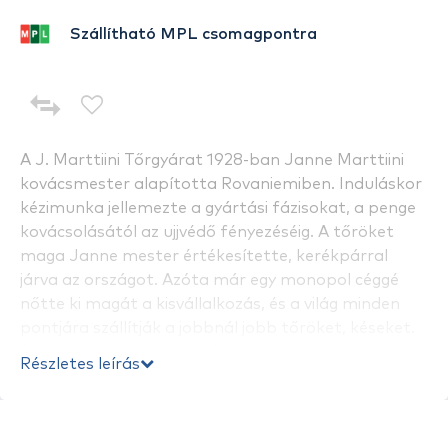
Szállítható MPL csomagpontra
A J. Marttiini Tőrgyárat 1928-ban Janne Marttiini
kovácsmester alapította Rovaniemiben. Induláskor
kézimunka jellemezte a gyártási fázisokat, a penge
kovácsolásától az ujjvédő fényezéséig. A tőröket
maga Janne mester értékesítette, kerékpárral
járva az országot. Azóta már egy monopol céggé
nőtte ki magát a kisvállalkozás, és a világ minden
pontjára szállítják a jobbnál jobb tőröket, késeket.
A halpucoló és csontozó késeket a különösen erős
Részletes leírás
és éles pengékkel készítik, amelyekkel azokat a
halakat is könnyedén megpucolhatjuk, amelyeknek
a pikkelye nehezebben jön le. Emellett