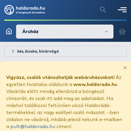
Áruház
kés, bicska, hínárvágó
×
Vigyázz, csalók utánozhatják webáruházunkat!
Az
egyetlen hivatalos oldalunk a
www.haldorado.hu
.
Vásárlás előtt mindig ellenőrizd a böngésző
címsorát, és csak itt add meg az adataidat. Ha
máshol találkozol feltűnően olcsó Haldorádó-
termékekkel, az nagy eséllyel csaló másolat - ilyen
oldalon ne vásárolj, inkább jelezd nekünk e-mailben
a
pult@haldorado.hu
címen!