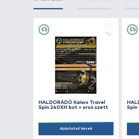
+60
Ft
FISKARS Functional Form
halszálka csipesz
5.990 Ft
Kosárba