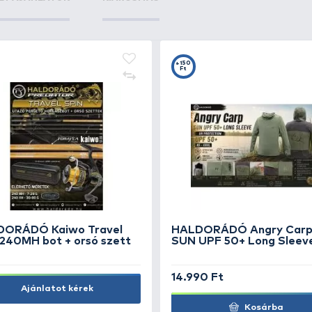
+12
+5
Ft
F
ENERGOTEAM Pikkelyező kés
EN
kerek
de
1.190 Ft
S
5.
Kosárba