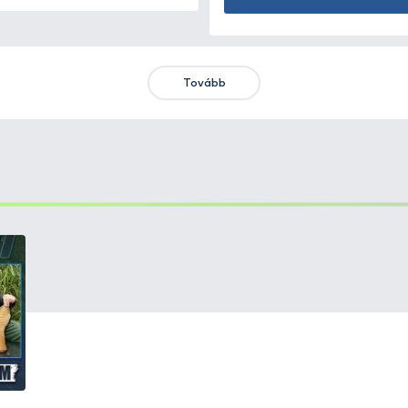
KIEMELT AJÁNLATOK
KIÁRUSÍTÁS
+15
Ft