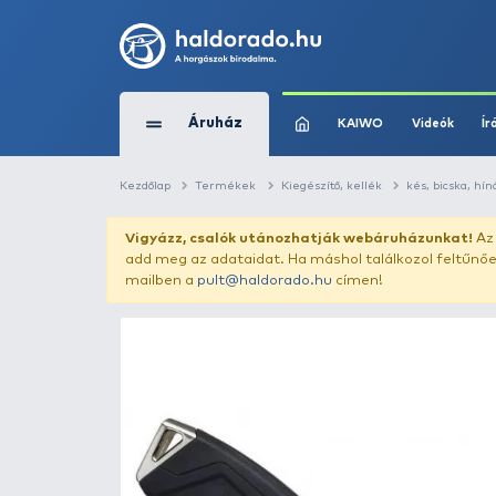
Áruház
KAIWO
Kezdőlap
Termékek
Kiegészítő, kellék
Vigyázz, csalók utánozhatják webár
add meg az adataidat. Ha máshol találk
mailben a
pult@haldorado.hu
címen!