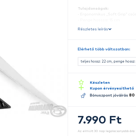
R
Ny
á
Él
T
-
-
-
Ré
E