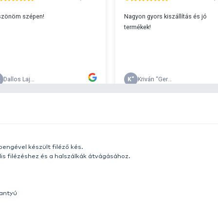
s 29990 feletti végösszeg esetén.
c
v