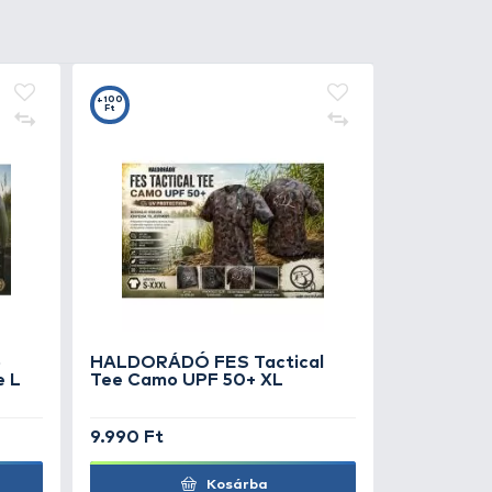
4
t
ERGOTEAM Halpucoló
szka összecsukható
ZUPER ÁR
390 Ft
Kosárba