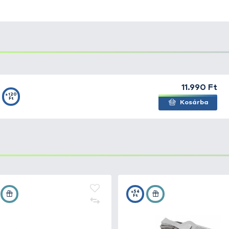
amentes acélpengével készült filéző kés.
 fogható, ideális filézéshez és a halszálkák átvágásához.
szásmentes fogantyú