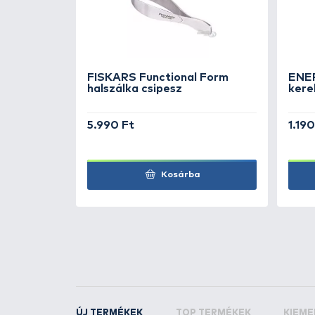
TOVÁBBI VÁLASZTÉK
1
Rapala
Filézőkés 10
pengével + késélező
KAPCSOLÓDÓ TERMÉKEK
3