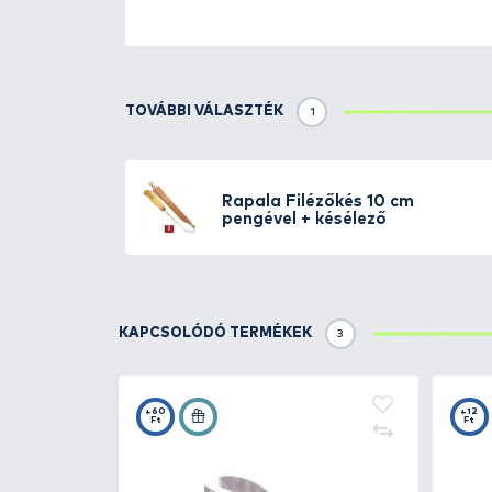
Részletek
Rugalmas, minőségi japán rozsd
Nyele stabilan és biztonságosan
Élvédő burkolattal van ellátva.
Tulajdonságok:
- Ergonomikus „Soft Grip” csú
- Penge hossza: 15 cm
- Markolat hossza: 13 cm