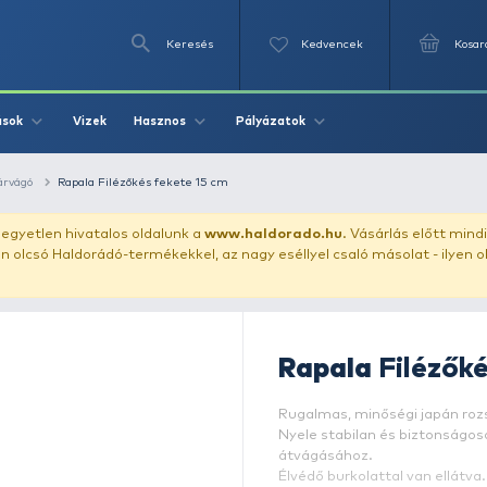
Keresés
Videók
Vizek
Írások
Hasznos
Pályázat
kés, bicska, hínárvágó
Rapala Filézőkés fekete 15 cm
uházunkat!
Az egyetlen hivatalos oldalunk a
www.haldor
ozol feltűnően olcsó Haldorádó-termékekkel, az nagy eséll