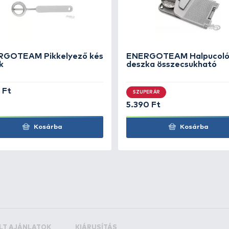
 cm
+120
Ft