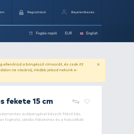
Kedvencek
Kosaram
Regisztráció
Fogási na
ok
ado.hu
. Vásárlás előtt mindig ellenőrizd a böngésző címs
yel csaló másolat - ilyen oldalon ne vásárolj, inkább jel
Rapala
Filézőkés fekete 15 cm