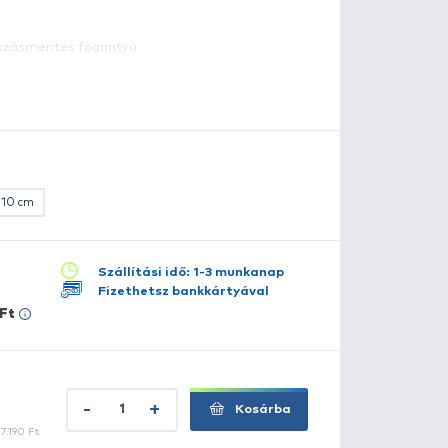
ugalmas, minőségi japán rozsdamentes acélpengével kész
ele stabilan és biztonságosan fogható, ideális filézéshe
tvágásához.
védő burkolattal van ellátva.
ulajdonságok:
 Ergonomikus „Soft Grip” csúszásmentes fogantyú
 Penge hossza: 15 cm
 Markolat hossza: 13 cm
szletes leírás
lérhető több változatban:
teljes hossz: 22 cm, penge hossz: 10 cm