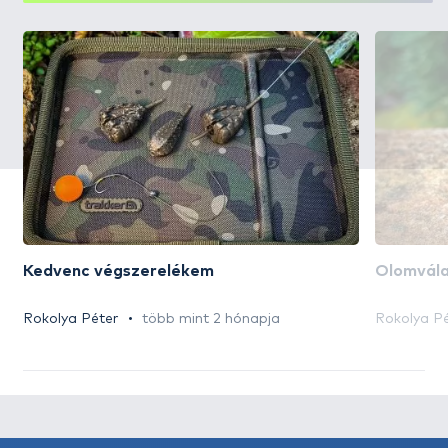
Kedvenc végszerelékem
Ólomvála
Rokolya Péter
több mint 2 hónapja
Rokolya P