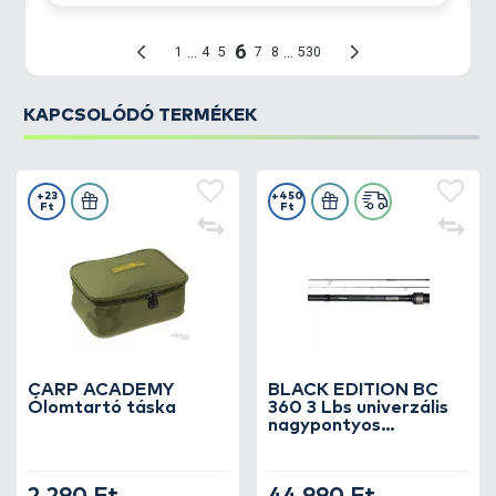
KAPCSOLÓDÓ TERMÉKEK
+23
+450
Ft
Ft
CARP ACADEMY
BLACK EDITION BC
Ólomtartó táska
360 3 Lbs univerzális
nagypontyos
horgászbot +
Dobókesztyű ujj