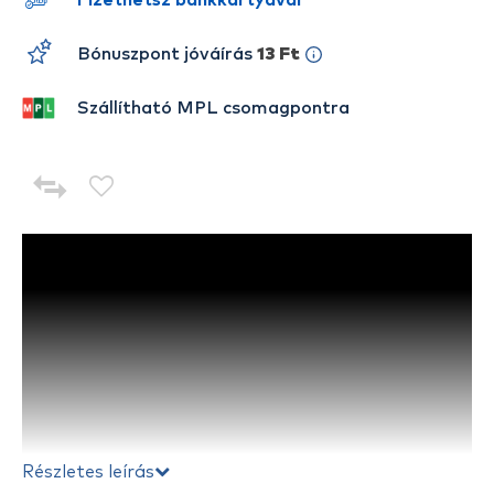
Fizethetsz bankkártyával
Bónuszpont jóváírás
13 Ft
Szállítható MPL csomagpontra
Részletes leírás