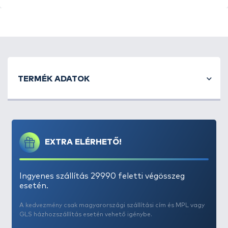
Egyedülálló hibrid súly, speciális kialakításának
köszönhetően a súlypontja elől helyezkedik el, így
elősegítve a dobástávolság növekedését. Továbbá
TERMÉK ADATOK
különleges „körmökkel” lett ellátva, amelyek
megakadályozzák az elgurulást vagy az elmozdulást
a mederfenéken. A súly orrában található egy
egyedülálló a Nash mérnökei által tervezett
bemélyedés, amely felfogja a törmeléket, iszapot
EXTRA ELÉRHETŐ!
vagy agyagot, és segít meghatározni a tómeder
szerkezetét, amelyen horgászik.
Ingyenes szállítás 29990 feletti végösszeg
Egyedülálló, tördelt fekete/zöld álcával a
esetén.
végfelszerelés elrejtése érdekében
A kedvezmény csak magyarországi szállítási cím és MPL vagy
Nem tükröződő, puha tapintású festék
GLS házhozszállítás esetén vehető igénybe.
Nagyított forgószemek az ólomklipszben való