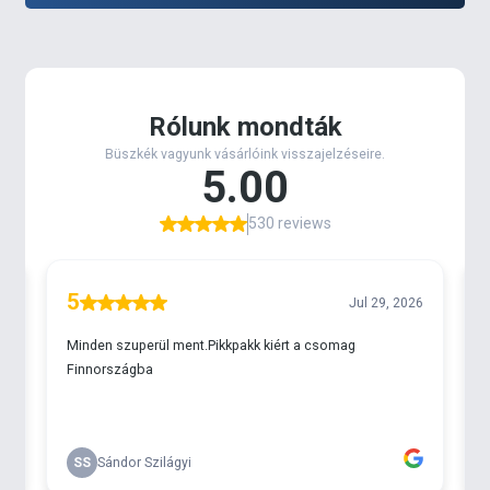
könnyebb elhelyezés érdekében és a kiváló
futóberendezés-teljesítmény érdekében