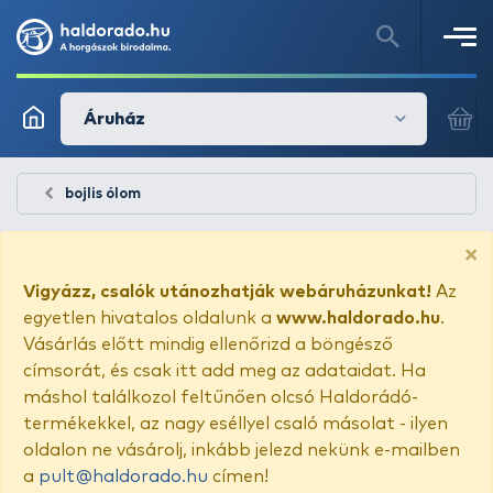
Áruház
bojlis ólom
×
Vigyázz, csalók utánozhatják webáruházunkat!
Az
egyetlen hivatalos oldalunk a
www.haldorado.hu
.
Vásárlás előtt mindig ellenőrizd a böngésző
címsorát, és csak itt add meg az adataidat. Ha
máshol találkozol feltűnően olcsó Haldorádó-
termékekkel, az nagy eséllyel csaló másolat - ilyen
oldalon ne vásárolj, inkább jelezd nekünk e-mailben
a
pult@haldorado.hu
címen!