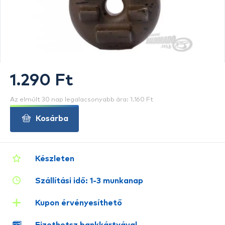
1.290 Ft
Az elmúlt 30 nap legalacsonyabb ára: 1.160 Ft
Kosárba
Készleten
Szállítási idő: 1-3 munkanap
Kupon érvényesíthető