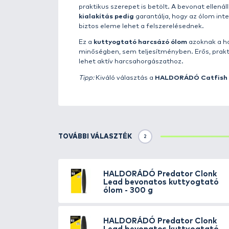
Részletek
A
HALDORÁDÓ Predator Clonk 
megbízható és strapabíró végsz
csökkenti a nem kívánt ellenáll
választás mindazok számára, aki
A termék egyik nagy előnye az
A
minimalizálja a harcsákat zava