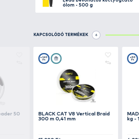
praktikus szerepet is betölt. A
kialakítás pedig
garantálja, ho
biztos eleme lehet a felszerelé
Ez a
kuttyogtató harcsázó ól
minőségben, sem teljesítményben
lehet aktív harcsahorgászathoz
Tipp:
Kiváló választás a
HALDO
TOVÁBBI VÁLASZTÉK
2
HALDORÁDÓ
Predat
Lead bevonatos ku