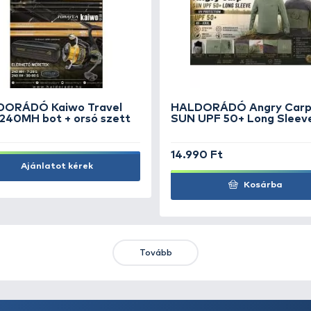
MAD CAT Power Leader 100
HA
kg - 15 m
Kl
4.990 Ft
8.
Kosárba