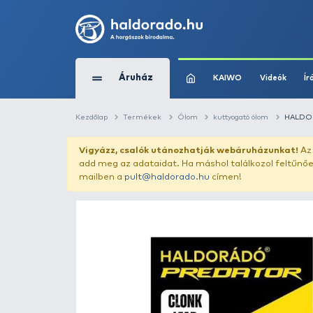
Áruház
KAIWO
Kezdőlap
Termékek
Ólom
kuttyogató
Vigyázz, csalók utánozhatják webár
add meg az adataidat. Ha máshol találk
mailben a
pult@haldorado.hu
címen!