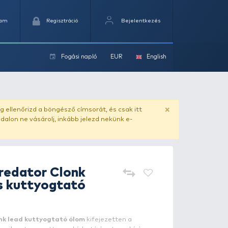
Kedvencek
Kosaram
Regisztráció
Fogási na
ok
m - 200 g
ado.hu
. Vásárlás előtt mindig ellenőrizd a böngésző címs
yel csaló másolat - ilyen oldalon ne vásárolj, inkább jel
HALDORÁDÓ
Predator Clonk