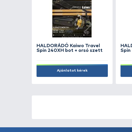
ader 50
BLACK CAT V8 Vertical Braid
300 m 0,41 mm
15.990 Ft
Kosárba