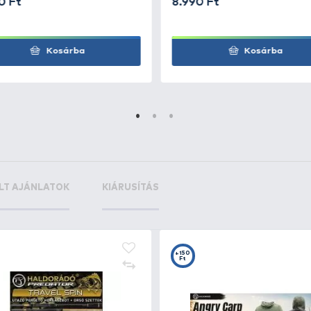
or Clonk
+60
ttyogtató
Ft
+50
+9
Ft
F