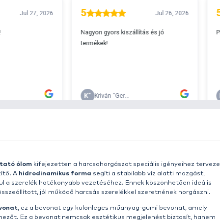
A
s 29990 feletti végösszeg esetén.
c
v