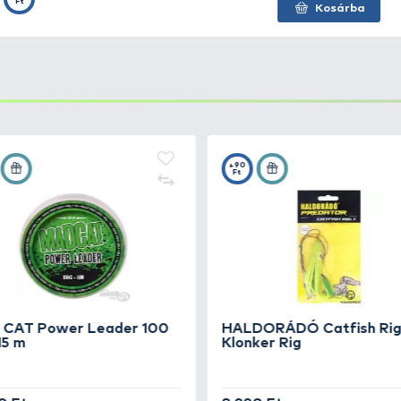
 bevonat ellenállóbbá teszi az ólmot a külső behatásokka
gy az ólom intenzív használat mellett is megbízható mara
sednek.
om
azoknak a horgászoknak készült, akik nem akarnak k
. Erős, praktikus és célzottan a módszerhez igazított ki
.
RÁDÓ
Catfish Rig 11 - Klonker Rig
harcsás előkével komb
or Clonk
+45
ttyogtató
Ft