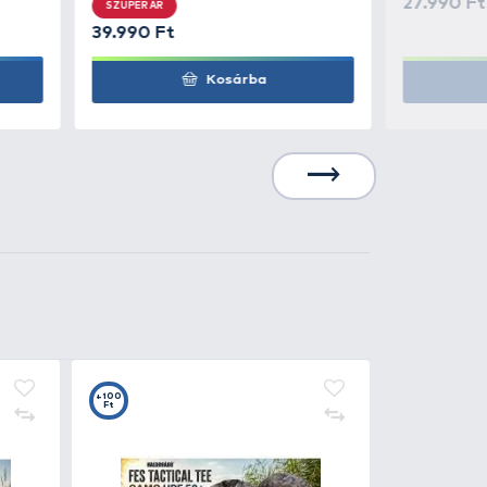
Kosárba
5.990 Ft
Kosárba
0
+400
t
Ft