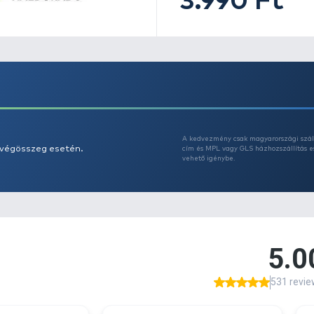
Er
v
Ti
e