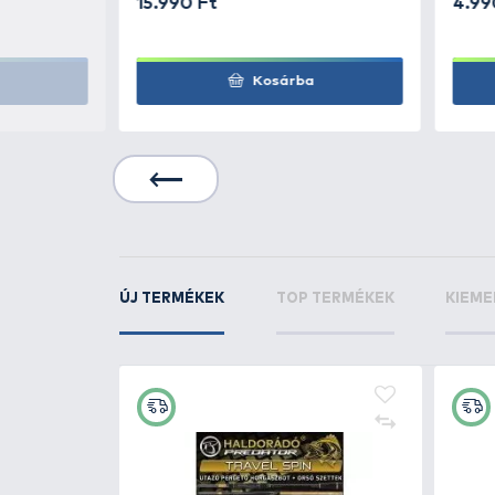
ólom - 300 g
HALDORÁDÓ
Predat
Lead bevonatos ku
ólom - 500 g
KAPCSOLÓDÓ TERMÉKEK
6
+160
Ft