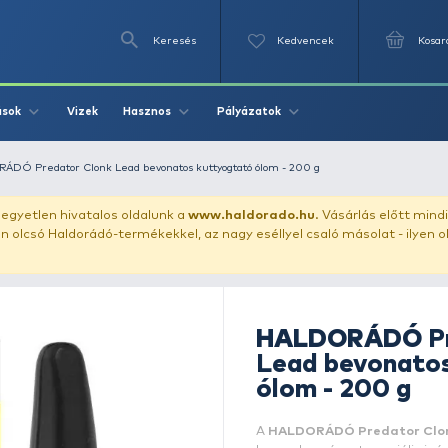
Keresés
Videók
Vizek
Írások
Hasznos
Pályázat
 ólom
HALDORÁDÓ Predator Clonk Lead bevonatos kuttyogtató ólo
uházunkat!
Az egyetlen hivatalos oldalunk a
www.haldor
ozol feltűnően olcsó Haldorádó-termékekkel, az nagy eséll