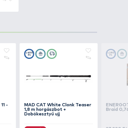
l szemben. A
robosztus
djon, így hosszabb távon is
ompromisszumot kötni sem
alakítása miatt kiváló választás
inálva.
4.490 Ft