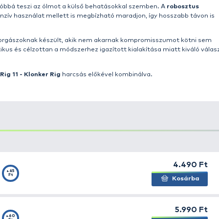
lead kuttyogtató ólom
kifejezetten a harcsahorgászat 
erelék-kiegészítő. A
hidrodinamikus forma
segíti a stab
ást, és hozzájárul a szerelék hatékonyabb vezetéséhez. 
k tudatosan összeállított, jól működő harcsás szerelékk
nti-Static bevonat
, ez a bevonat egy különleges műan
ró elektromos mezőt. Ez a bevonat nemcsak esztétikus m