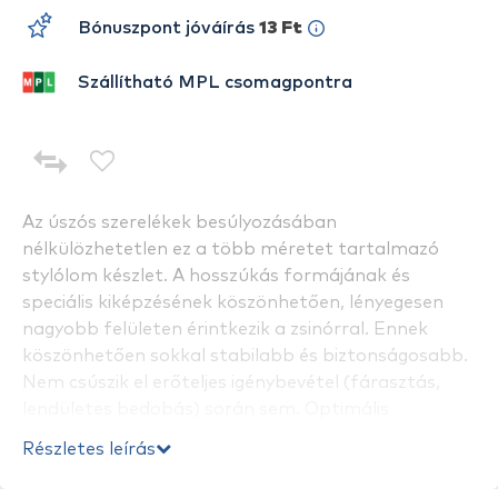
Bónuszpont jóváírás
13 Ft
Szállítható MPL csomagpontra
Az úszós szerelékek besúlyozásában
nélkülözhetetlen ez a több méretet tartalmazó
stylólom készlet. A hosszúkás formájának és
speciális kiképzésének köszönhetően, lényegesen
nagyobb felületen érintkezik a zsinórral. Ennek
köszönhetően sokkal stabilabb és biztonságosabb.
Nem csúszik el erőteljes igénybevétel (fárasztás,
lendületes bedobás) során sem. Optimális
keménységének köszönhetően a zsinórt sem sérti
Részletes leírás
meg. Öt különböző nagyságú (0,7; 1; 1,5; 2,1; 3 gr)
sörétólom között megtalálja a megfelelő méretet.