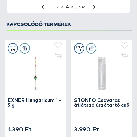
KAPCSOLÓDÓ TERMÉKEK
+14
+40
Ft
Ft
EXNER Hungaricum 1 -
STONFO Csavaros
5 g
átlátszó úszótartó cső
1.390 Ft
3.990 Ft