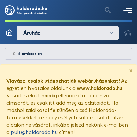
Áruház
ólomkészlet
×
Vigyázz, csalók utánozhatják webáruházunkat!
Az
egyetlen hivatalos oldalunk a
www.haldorado.hu
.
Vásárlás előtt mindig ellenőrizd a böngésző
címsorát, és csak itt add meg az adataidat. Ha
máshol találkozol feltűnően olcsó Haldorádó-
termékekkel, az nagy eséllyel csaló másolat - ilyen
oldalon ne vásárolj, inkább jelezd nekünk e-mailben
a
pult@haldorado.hu
címen!