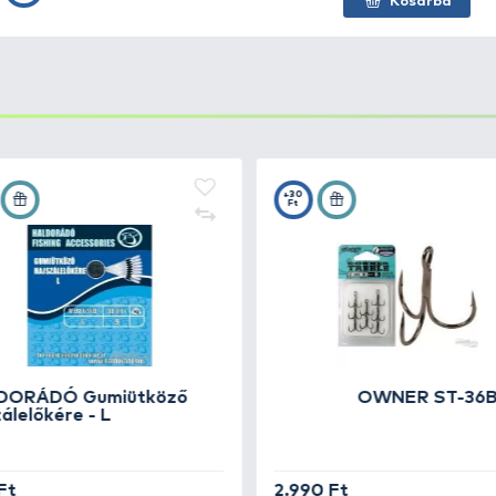
sem tartalmaznak, hanem egy teljesen környezetbarát ci
rhelik a környezetet és megoldást nyújtanak azon horgás
akított nehezék, mely kikönnyítésének köszönhetően lebegn
n alkalmazott típus.
 miatt, a fenékre érkezés után nem fekszik el, hanem elle
vízrétegekben is tökéletesen felkínálhatjuk a ragadozó h
ási paraméterekkel bír.
szségek mellett, mártogatáshoz is ajánlott opció.