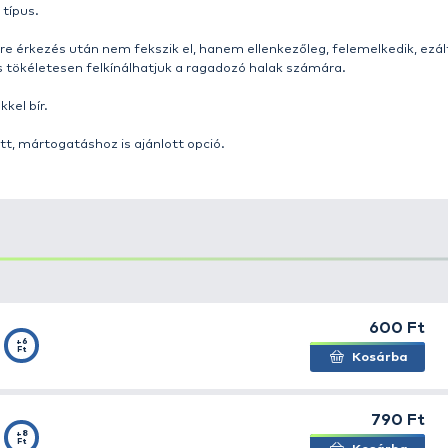
 fontos a halak és a környezet védelme!
ől, folyókról vagy akár magántavakról, vannak olyan hely
beszakad, vagy egy elhagyós szerelék részét képezve a
hatása van, ami természetesen a vízre és a benne élő ha
iemelt figyelmet fordítanak és különböző prevenciókat v
őkre, megalkottuk a Go Green szériát. Ezen súlyok 100%