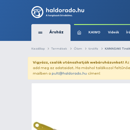
Áruház
KAIWO
Kezdőlap
Termékek
Ólom
tirolifa
Vigyázz, csalók utánozhatják webár
add meg az adataidat. Ha máshol találk
mailben a
pult@haldorado.hu
címen!