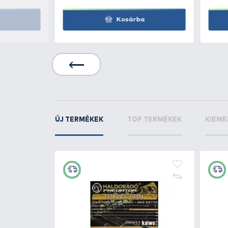
KAMASAKI
Tirolifa 
KAMASAKI
Tirolifa 
KAPCSOLÓDÓ TERMÉKEK
6
+40