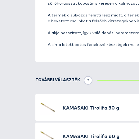
Kamasaki Go Green Tirolifa - Ha
Legyen szó bármilyen vízterületr
képző ólom vagy egyéb nehezék 
nehezéknek környezetszennyező 
plusz vannak tavak, ahol erre k
érdekében.
Figyelmet fordítva ezen tényez