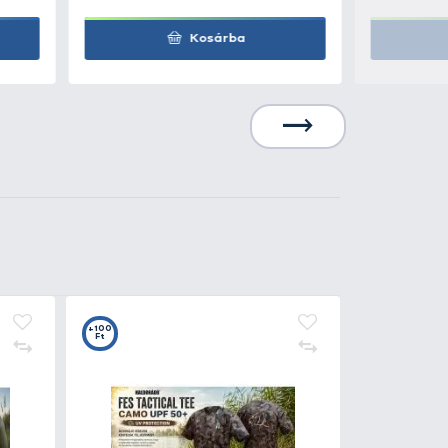
600 Ft
Kosárba
790 Ft
Kosárba
0
+7