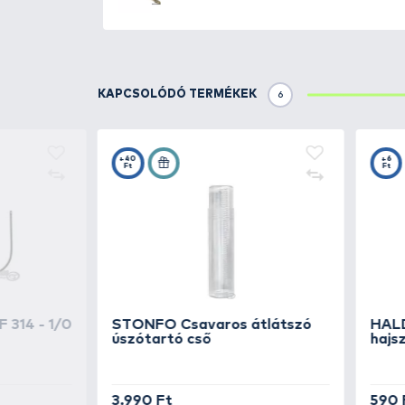
készülnek, wolframot és ólmot 
öntve, beszakadás esetén nem te
elhagyós szerelék használata.
A tirolifa egy speciálisan kial
süllőhorgászat kapcsán sikerese
A termék a súlyozás feletti rész
a bevetett csalinkat a felsőbb 
Alakja hosszított, így kiváló dob
A sima letett botos fenekező ké
TOVÁBBI VÁLASZTÉK
2