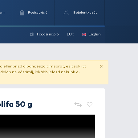
Kedvencek
Kosaram
Regisztráció
Fogási na
ok
ado.hu
. Vásárlás előtt mindig ellenőrizd a böngésző címs
yel csaló másolat - ilyen oldalon ne vásárolj, inkább jel
KAMASAKI
Tirolifa 50 g