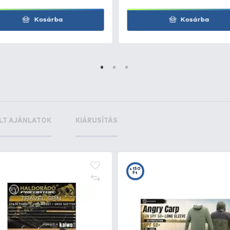
+6
30 g
Ft
+8
60 g
Ft
+6
+3