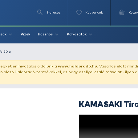
Keresés
Videók
Vizek
Írások
Hasznos
Pályázat
KAMASAKI Tirolifa 50 g
uházunkat!
Az egyetlen hivatalos oldalunk a
www.haldor
ozol feltűnően olcsó Haldorádó-termékekkel, az nagy eséll