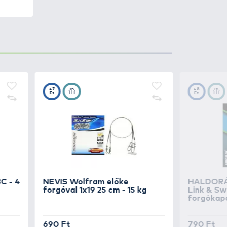
nk-ötvözetből lettek formára
zvizekre is, ahol kritérium az
i fog a vízben. Leggyakrabban a
nkezőleg, felemelkedik, ezáltal
alak számára.