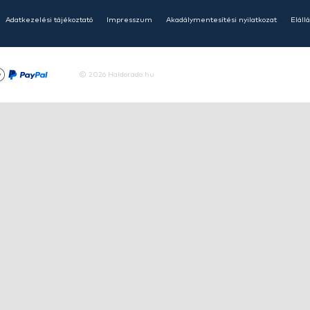
HALDORÁDÓ Kaiwo Travel
HA
Spin 240MH bot + orsó szett
SU
14
Ajánlatot kérek
Tovább