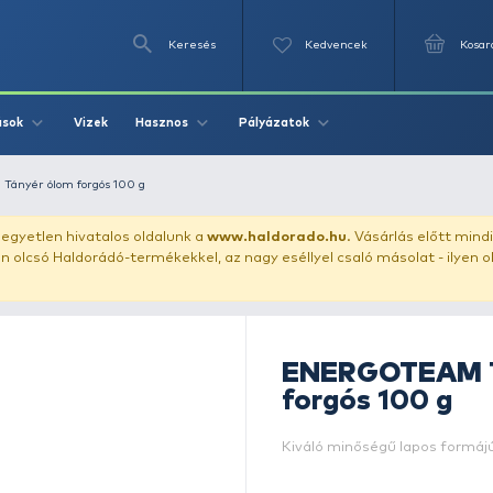
Keresés
Videók
Vizek
Írások
Hasznos
Pályázat
ENERGOTEAM Tányér ólom forgós 100 g
uházunkat!
Az egyetlen hivatalos oldalunk a
www.haldor
ozol feltűnően olcsó Haldorádó-termékekkel, az nagy eséll