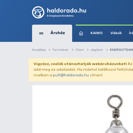
Áruház
KAIWO
Kezdőlap
Termékek
Ólom
végólom
Vigyázz, csalók utánozhatják webár
add meg az adataidat. Ha máshol találk
mailben a
pult@haldorado.hu
címen!