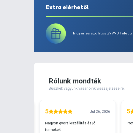
Extra elérhető!
Ingyenes szállítá