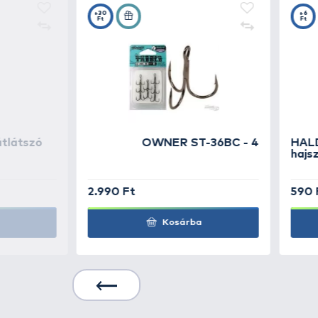
Részletek
Kiváló minőségű lapos formájú v
KAPCSOLÓDÓ TERMÉKEK
5