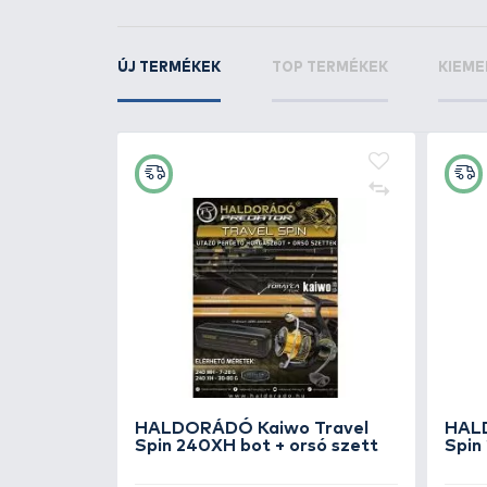
+30
Ft
tlátszó
OWNER ST-36BC - 
2.990 Ft
Kosárba