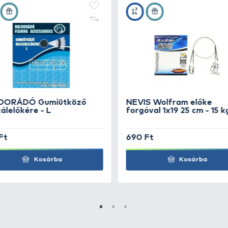
égólom, forgóval szerelve.