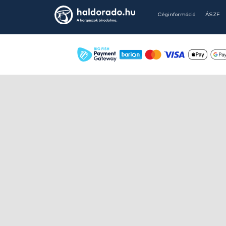
HALDORÁDÓ Kaiwo Travel
Spin 240XH bot + orsó szett
Ajánlatot kérek