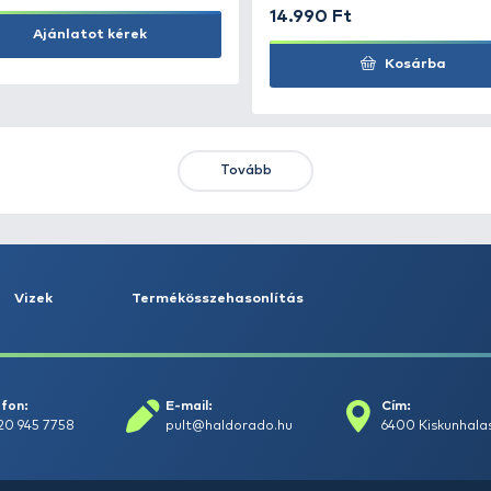
KIEMELT AJÁNLATOK
KIÁRUSÍTÁS
+15
Ft