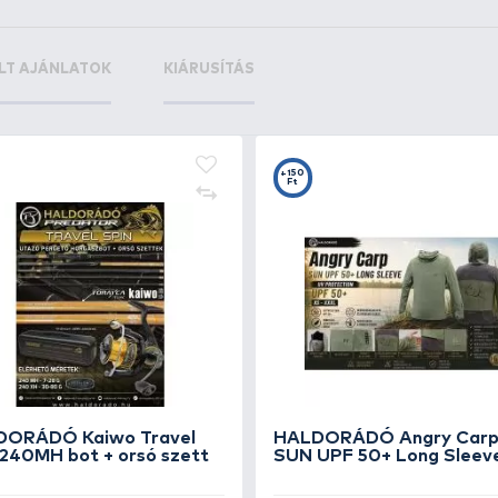
+6
+
Ft
F
4
HALDORÁDÓ Gumiütköző
NE
hajszálelőkére - L
fo
590 Ft
69
Kosárba