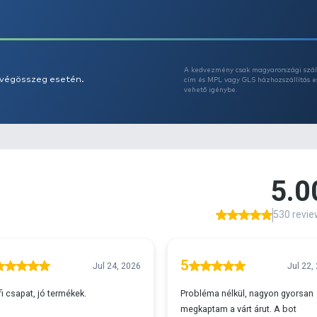
Az
A
s 29990 feletti végösszeg esetén.
c
v