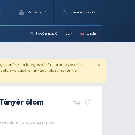
Kedvencek
Kosaram
Regisztráció
Fogási na
ok
ado.hu
. Vásárlás előtt mindig ellenőrizd a böngésző címs
yel csaló másolat - ilyen oldalon ne vásárolj, inkább jel
ENERGOTEAM
Tányér ólom