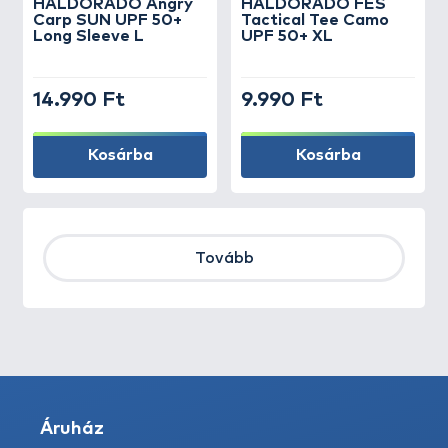
HALDORÁDÓ Angry
HALDORÁDÓ FES
Carp SUN UPF 50+
Tactical Tee Camo
Long Sleeve L
UPF 50+ XL
14.990 Ft
9.990 Ft
Kosárba
Kosárba
Tovább
Áruház