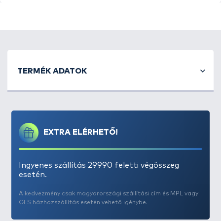
zárt többé. Ebben az esetben cserélnünk kell őket,
ezért az O gumigyűrűi külön is megvásárolhatók
javító készletként. Óvjuk eszközeinket, csalink
elkészülte után tisztán tároljuk csali
manufaktúránk egyik legfontosabb eszközét!
TERMÉK ADATOK
EXTRA ELÉRHETŐ!
Ingyenes szállítás 29990 feletti végösszeg
esetén.
A kedvezmény csak magyarországi szállítási cím és MPL vagy
GLS házhozszállítás esetén vehető igénybe.