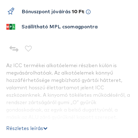
Bónuszpont jóváírás
10 Ft
Szállítható MPL csomagpontra
Az ICC termékei alkotóelemei részben külön is
megvásárolhatóak. Az alkotóelemek könnyű
hozzáférhetősége megbízható gyártói hátteret,
valamint hosszú élettartamot jelent ICC
eszközeinknek. A kinyomó tökéletes működéséről, a
rendszer zártságáról gumi „O” gyűrűk
gondoskodnak, az egyik a belső dugattyúnál, a
másik az ALU záró gyűrűknél kapott szerepet.
Rendszeres használat mellett ezek az idő múlásával
Részletes leírás
elöregedhetnek, a zárt rendszer nem lesz teljesen