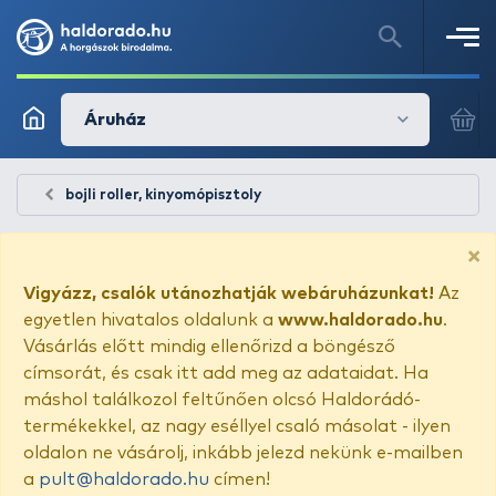
Áruház
bojli roller, kinyomópisztoly
×
Vigyázz, csalók utánozhatják webáruházunkat!
Az
egyetlen hivatalos oldalunk a
www.haldorado.hu
.
Vásárlás előtt mindig ellenőrizd a böngésző
címsorát, és csak itt add meg az adataidat. Ha
máshol találkozol feltűnően olcsó Haldorádó-
termékekkel, az nagy eséllyel csaló másolat - ilyen
oldalon ne vásárolj, inkább jelezd nekünk e-mailben
a
pult@haldorado.hu
címen!