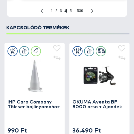
KAPCSOLÓDÓ TERMÉKEK
+10
+365
Ft
Ft
IHP Carp Company
OKUMA Aventa BF
Tölcsér bojlinyomóhoz
8000 orsó + Ajándék
990 Ft
36.490 Ft