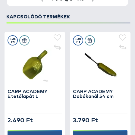
KAPCSOLÓDÓ TERMÉKEK
+25
+38
Ft
Ft
CARP ACADEMY
CARP ACADEMY
Etetőlapát L
Dobókanál 54 cm
2.490 Ft
3.790 Ft