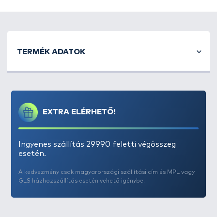
TERMÉK ADATOK
EXTRA ELÉRHETŐ!
Ingyenes szállítás 29990 feletti végösszeg
esetén.
A kedvezmény csak magyarországi szállítási cím és MPL vagy
GLS házhozszállítás esetén vehető igénybe.