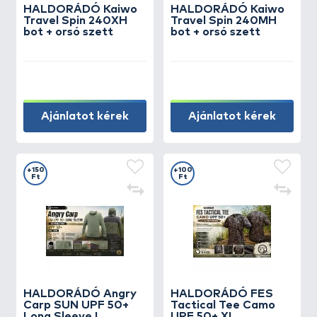
HALDORÁDÓ Kaiwo
HALDORÁDÓ Kaiwo
Travel Spin 240XH
Travel Spin 240MH
bot + orsó szett
bot + orsó szett
Ajánlatot kérek
Ajánlatot kérek
+150
+100
Ft
Ft
HALDORÁDÓ Angry
HALDORÁDÓ FES
Carp SUN UPF 50+
Tactical Tee Camo
Long Sleeve L
UPF 50+ XL