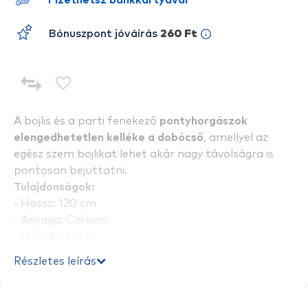
Fizethetsz bankkártyával
Bónuszpont jóváírás
260 Ft
A bojlis és a parti fenekező
pontyhorgászok
elengedhetetlen kelléke a dobócső
, amellyel az
egész szem bojlikat lehet akár nagy távolságra is
pontosan bejuttatni.
Tulajdonságok:
- Hossz: 120 cm
- Anyaga: Carbon
- Nyél: Neoprén
- Külső átmérő: 27 mm
Részletes leírás
- Belső átmérő: 25 mm
- Ajánlott bojliméret: max. 24 mm