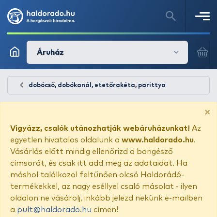
Áruház
dobócső, dobókanál, etetőrakéta, parittya
×
Vigyázz, csalók utánozhatják webáruházunkat!
Az
egyetlen hivatalos oldalunk a
www.haldorado.hu
.
Vásárlás előtt mindig ellenőrizd a böngésző
címsorát, és csak itt add meg az adataidat. Ha
máshol találkozol feltűnően olcsó Haldorádó-
termékekkel, az nagy eséllyel csaló másolat - ilyen
oldalon ne vásárolj, inkább jelezd nekünk e-mailben
a
pult@haldorado.hu
címen!