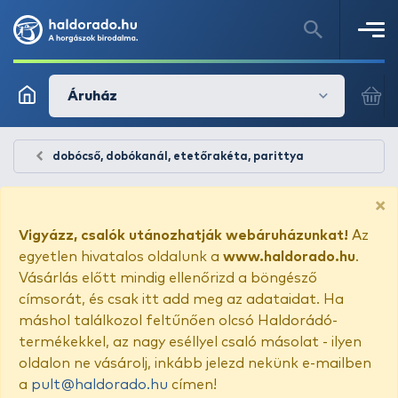
Áruház
dobócső, dobókanál, etetőrakéta, parittya
×
Vigyázz, csalók utánozhatják webáruházunkat!
Az
egyetlen hivatalos oldalunk a
www.haldorado.hu
.
Vásárlás előtt mindig ellenőrizd a böngésző
címsorát, és csak itt add meg az adataidat. Ha
máshol találkozol feltűnően olcsó Haldorádó-
termékekkel, az nagy eséllyel csaló másolat - ilyen
oldalon ne vásárolj, inkább jelezd nekünk e-mailben
a
pult@haldorado.hu
címen!