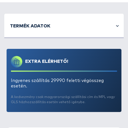
TERMÉK ADATOK
EXTRA ELÉRHETŐ!
Ingyenes szállítás 29990 feletti végösszeg
esetén.
A kedvezmény csak magyarországi szállítási cím és MPL vagy
GLS házhozszállítás esetén vehető igénybe.