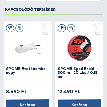
KAPCSOLÓDÓ TERMÉKEK
+85
+125
Ft
Ft
SPOMB Etetőbomba
SPOMB Spod Braid
nagy
300 m - 20 Lbs / 0,18
mm
8.490 Ft
12.490 Ft
Kosárba
Kosárba