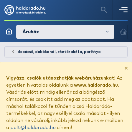
Áruház
dobócső, dobókanál, etetőrakéta, parittya
×
Vigyázz, csalók utánozhatják webáruházunkat!
Az
egyetlen hivatalos oldalunk a
www.haldorado.hu
.
Vásárlás előtt mindig ellenőrizd a böngésző
címsorát, és csak itt add meg az adataidat. Ha
máshol találkozol feltűnően olcsó Haldorádó-
termékekkel, az nagy eséllyel csaló másolat - ilyen
oldalon ne vásárolj, inkább jelezd nekünk e-mailben
a
pult@haldorado.hu
címen!