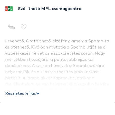
Szállítható MPL csomagpontra
Levehető, újratölthető jelzőfény, amely a Spomb-ra
csíptethető. Kiválóan mutatja a Spomb útját és a
vízbeérkezés helyét az éjszakai etetés során. Nagy
mértékben hozzájárul a pontosabb éjszakai
dobásokhoz. A szilikon hüvelyek a Spomb szárára
helyezhetők, és a klipszes rögzítés jobb tartást
biztosít. A lámpa akkor kapcsol be, amikor a
mellékelt elem be van helyezve, és a kupak a helyére
van csavarva. Az elem ki- és behelyezésével lehet a
Részletes leírás
világítást ki- és bekapcsolni. Működési idő akár 30
óra. A töltő nem része a csomagnak.