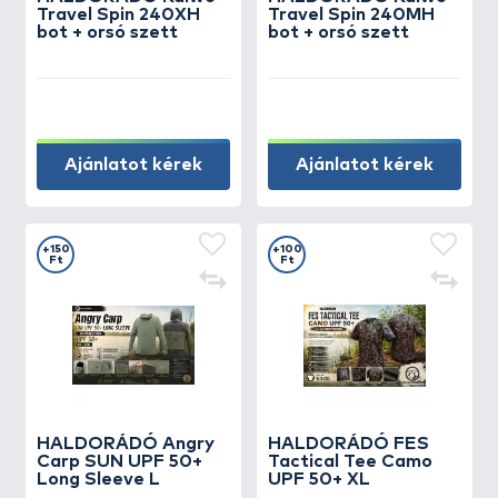
Travel Spin 240XH
Travel Spin 240MH
bot + orsó szett
bot + orsó szett
Ajánlatot kérek
Ajánlatot kérek
+150
+100
Ft
Ft
HALDORÁDÓ Angry
HALDORÁDÓ FES
Carp SUN UPF 50+
Tactical Tee Camo
Long Sleeve L
UPF 50+ XL