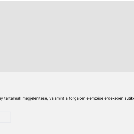
rások
Vizek
Termékösszehasonlít
Telefon:
E-mail:
+36 20 945 7758
pult@haldorado.hu
máció
ÁSZF
Adatkezelési tájékoztató
Impresszum
Akadá
© 2026 Haldorado.hu