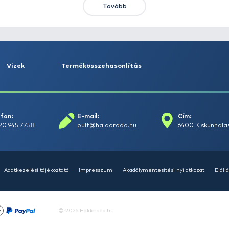
HALDORÁDÓ Kaiwo Travel
HA
Spin 240MH bot + orsó szett
SU
14
Ajánlatot kérek
Tovább