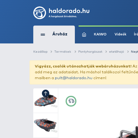
Áruház
KAIWO
Kezdőlap
Termékek
Pontyhorgászat
Vigyázz, csalók utánozhatják webár
add meg az adataidat. Ha máshol találk
mailben a
pult@haldorado.hu
címen!