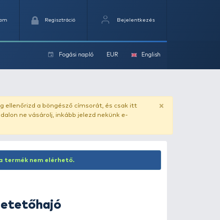
Kedvencek
Kosaram
Regisztráció
Fogási na
ok
ado.hu
. Vásárlás előtt mindig ellenőrizd a böngésző címs
yel csaló másolat - ilyen oldalon ne vásárolj, inkább jel
Inaktív termék! Jelenleg ez a termék nem elérhető.