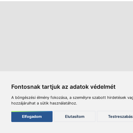
Áruház
Videók
Í
Nyitvatartás:
H-P: 8:00-17:00
Sz: 8:00 - 12:00
Céginfor