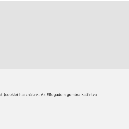
ás
Cím:
6400 Kiskunhalas, Széchenyi út 49.
lymentesítési nyilatkozat
Elállás