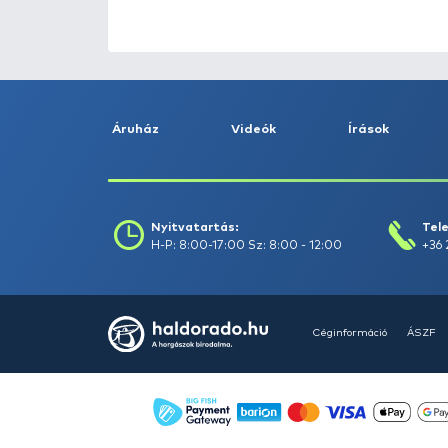
HALDORÁDÓ Kaiwo Travel
Spin 240XH bot + orsó szett
Ajánlatot kérek