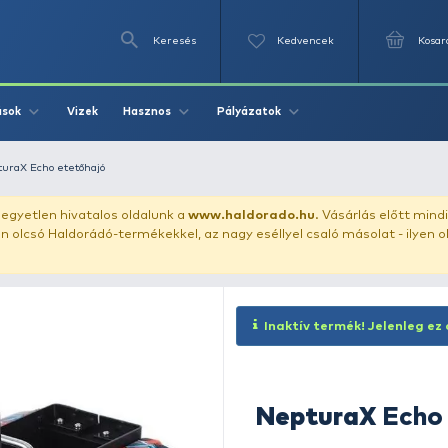
Keresés
Videók
Vizek
Írások
Hasznos
Pályázat
etetőhajó
NepturaX Echo etetőhajó
uházunkat!
Az egyetlen hivatalos oldalunk a
www.haldor
ozol feltűnően olcsó Haldorádó-termékekkel, az nagy eséll