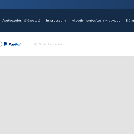
HALDORÁDÓ Kaiwo Travel
HA
Spin 240MH bot + orsó szett
SU
14
Ajánlatot kérek