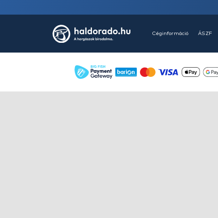
HALDORÁDÓ Kaiwo Travel
Spin 240XH bot + orsó szett
Ajánlatot kérek