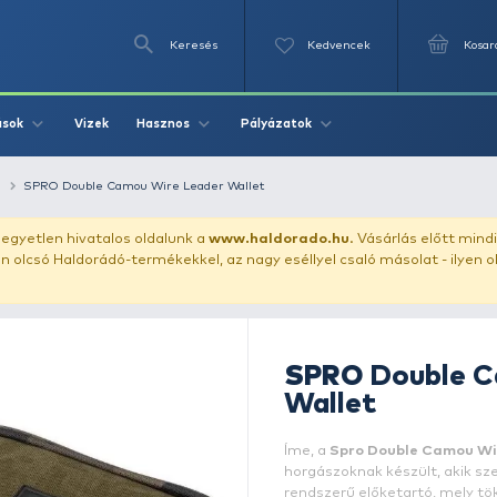
Keresés
Videók
Vizek
Írások
Hasznos
Pályázat
pontyos előketartó
SPRO Double Camou Wire Leader Wallet
uházunkat!
Az egyetlen hivatalos oldalunk a
www.haldor
ozol feltűnően olcsó Haldorádó-termékekkel, az nagy eséll