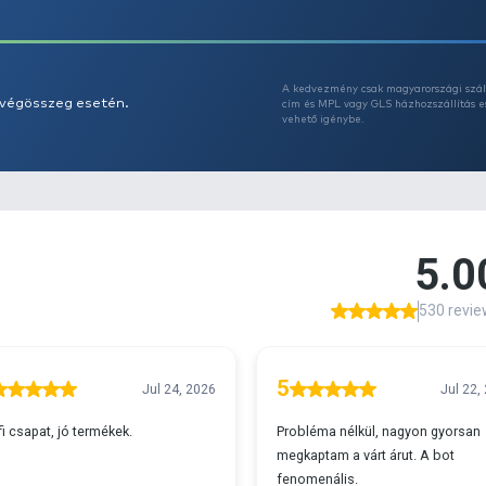
Az
A
s 29990 feletti végösszeg esetén.
c
v