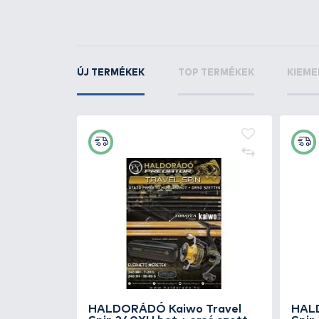
+19
Ft
GAMAKATSU Power Carp
Hair Rigger BL - 12
1.850 Ft
Kosárba