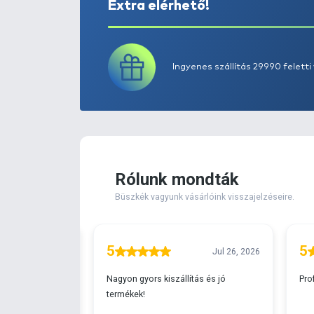
Extra elérhető!
Ingyenes szállítá