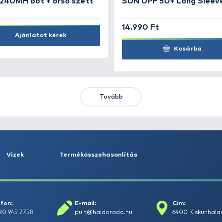
KIEMELT AJÁNLATOK
KIÁRUSÍTÁS
+15
Ft