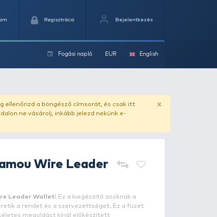
Kedvencek
Kosaram
Regisztráció
Fogási na
ok
ado.hu
. Vásárlás előtt mindig ellenőrizd a böngésző címs
yel csaló másolat - ilyen oldalon ne vásárolj, inkább jel
SPRO
Double Camou Wire Le