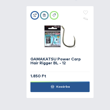
Részletek
Íme, a
Spro Double Camou Wire
és a szervezettséget. Ez a füze
valamint tartalék horgok, tasak
nylon anyagból készült, ízléses
KAPCSOLÓDÓ TERMÉKEK
1