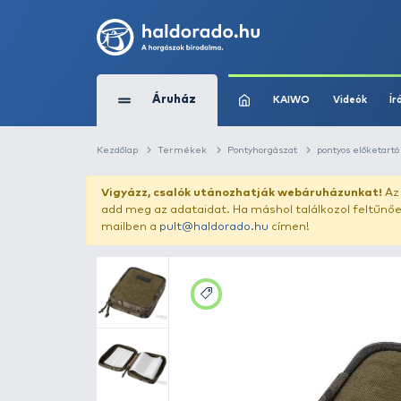
Áruház
KAIWO
Kezdőlap
Termékek
Pontyhorgászat
Vigyázz, csalók utánozhatják webár
add meg az adataidat. Ha máshol találk
mailben a
pult@haldorado.hu
címen!