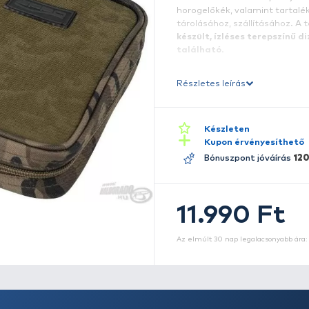
Í
ho
r
h
tá
k
t
Ré