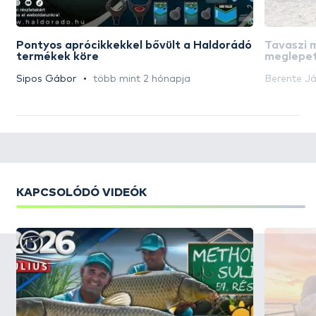
Pontyos aprócikkekkel bővült a Haldorádó
Tavaszi 
termékek köre
meglepet
Sipos Gábor
több mint 2 hónapja
Berente J
KAPCSOLÓDÓ VIDEÓK