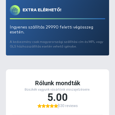
arra törekszik, hogy az új, prémium minőségű
termékek használata minden igényt kielégítő
EXTRA ELÉRHETŐ!
módon kerüljön bemutatásra, annak érdekében,
hogy a vízparton a horgászoknak már egyételmű
legyen azoknak a használata!
Ingyenes szállítás 29990 feletti végösszeg
esetén.
A
Tungsten Swivel Beads
egy volfrám szálakkal
A kedvezmény csak magyarországi szállítási cím és MPL vagy
készült nehezék
,
amely a
horog és a csali precíz
GLS házhozszállítás esetén vehető igénybe.
pozicionálásában nyújt praktikus segítséget.
Súlyának köszönhetően a mederfenékre süllyeszti a
horgot, még nagyobb méretű pop up csalik
használatának esetén is.
A forgóra könnyen felhelyezhető, azon stabilan
rögzíthető.
Rugalmasságának köszönhetően akár a végszerelék
elemeként, ütközőként is fukcionálhat.
Helyére könnyen felhelyezhető
, stabilan, a zsinór
sérülése nélkül stabilizálható.
Nélkülözhetetlen kiegészítője a méltán népszerű