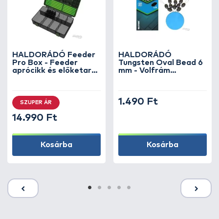
HALDORÁDÓ Feeder
HALDORÁDÓ
Pro Box - Feeder
Tungsten Oval Bead 6
aprócikk és előketartó
mm - Volfrám
doboz
horogelőke súlyozó és
gumi ütköző
1.490 Ft
SZUPER ÁR
14.990 Ft
Kosárba
Kosárba