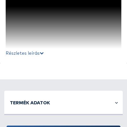
Részletes leírás
A folyamatos fejlesztéseknek és teszthorgászaink
vízparton töltött óráinak köszönhetően a
Haldorádó
kínálat folyamatosan olyan hasznos,
TERMÉK ADATOK
praktikus kiegészítőkkel is bővül, melyek
kényelmesebbé, és eredményesebbé tehetik a
vízparton töltött időt. Csapatunk minden tagja