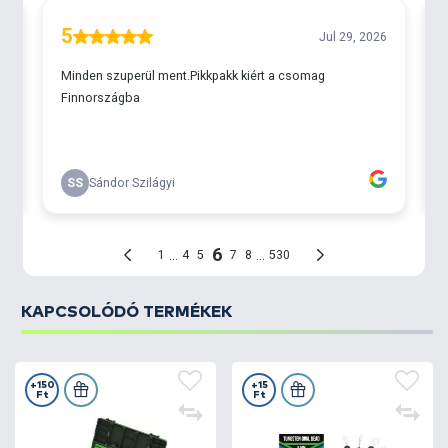
Chod Rig
és
Ronnie Rig
módszereknek!
Elérhető
small
/kicsi és
large
/nagy méretekben!
Kiszerelés: 5 db / csomag
KAPCSOLÓDÓ TERMÉKEK
+150
+15
Ft
Ft