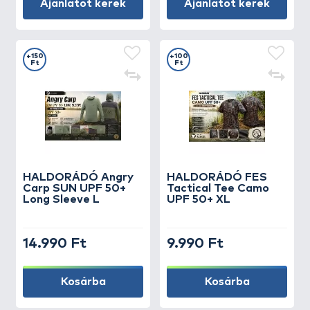
Ajánlatot kérek
Ajánlatot kérek
+150
+100
Ft
Ft
HALDORÁDÓ Angry
HALDORÁDÓ FES
Carp SUN UPF 50+
Tactical Tee Camo
Long Sleeve L
UPF 50+ XL
14.990 Ft
9.990 Ft
Kosárba
Kosárba