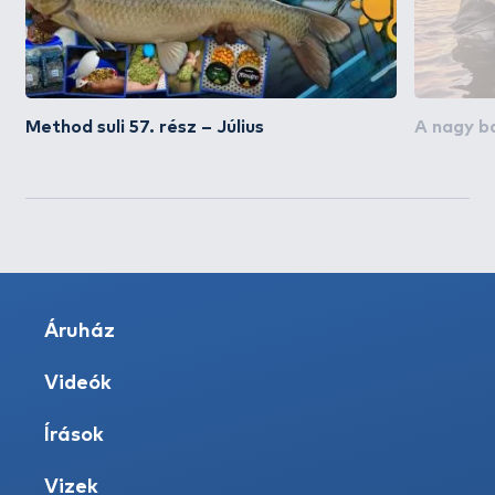
Method suli 57. rész – Július
A nagy b
Áruház
Videók
Írások
Vizek