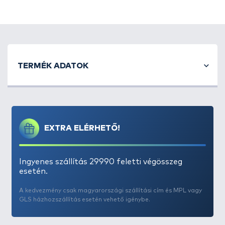
TERMÉK ADATOK
EXTRA ELÉRHETŐ!
Ingyenes szállítás 29990 feletti végösszeg
esetén.
A kedvezmény csak magyarországi szállítási cím és MPL vagy
GLS házhozszállítás esetén vehető igénybe.