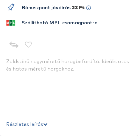
Bónuszpont jóváírás
23 Ft
Szállítható MPL csomagpontra
Zöldszínű nagyméretű horogbefordító. Ideális ötös
és hatos méretű horgokhoz.
Részletes leírás