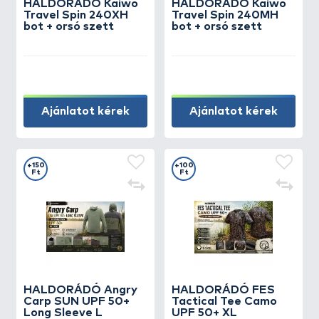
HALDORÁDÓ Kaiwo
HALDORÁDÓ Kaiwo
Travel Spin 240XH
Travel Spin 240MH
bot + orsó szett
bot + orsó szett
Ajánlatot kérek
Ajánlatot kérek
+150
+100
Ft
Ft
HALDORÁDÓ Angry
HALDORÁDÓ FES
Carp SUN UPF 50+
Tactical Tee Camo
Long Sleeve L
UPF 50+ XL