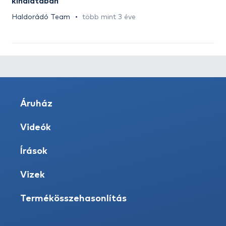
kínálatában
Haldorádó Team
több mint 3 éve
Áruház
Videók
Írások
Vizek
Termékösszehasonlítás