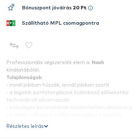
Bónuszpont jóváírás
20 Ft
Szállítható MPL csomagpontra
Professzionális végszerelék elem a
Nash
kínálatábólól.
Tulajdonságok
:
- minél jobban húzzák, annál jobban szorít
- a legjobb pontyhorgászok különböző előkekötési
technikáknál alkalmazzák
- különleges bevonatának köszönhetően alacsony a
víz alatti csillogása, ezáltal hozzájárul a szerelék
rejtettségéhez
Részletes leírás
- erős és tartós, ezért hosszú távon is megbízható
termék