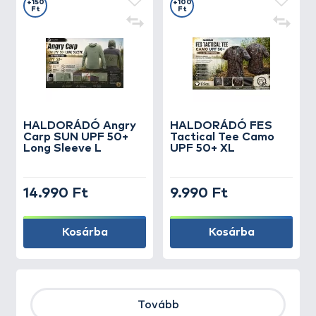
+150
+100
Ft
Ft
HALDORÁDÓ Angry
HALDORÁDÓ FES
Carp SUN UPF 50+
Tactical Tee Camo
Long Sleeve L
UPF 50+ XL
14.990 Ft
9.990 Ft
Kosárba
Kosárba
Tovább