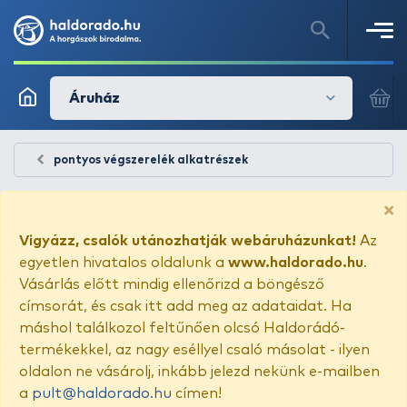
Áruház
pontyos végszerelék alkatrészek
×
Vigyázz, csalók utánozhatják webáruházunkat!
Az
egyetlen hivatalos oldalunk a
www.haldorado.hu
.
Vásárlás előtt mindig ellenőrizd a böngésző
címsorát, és csak itt add meg az adataidat. Ha
máshol találkozol feltűnően olcsó Haldorádó-
termékekkel, az nagy eséllyel csaló másolat - ilyen
oldalon ne vásárolj, inkább jelezd nekünk e-mailben
a
pult@haldorado.hu
címen!