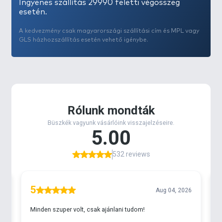
Ingyenes szállítás 29990 feletti végösszeg
esetén.
A kedvezmény csak magyarországi szállítási cím és MPL vagy
GLS házhozszállítás esetén vehető igénybe.