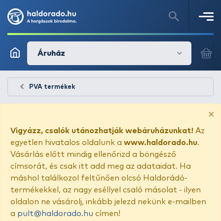
Áruház
PVA termékek
×
Vigyázz, csalók utánozhatják webáruházunkat!
Az
egyetlen hivatalos oldalunk a
www.haldorado.hu
.
Vásárlás előtt mindig ellenőrizd a böngésző
címsorát, és csak itt add meg az adataidat. Ha
máshol találkozol feltűnően olcsó Haldorádó-
termékekkel, az nagy eséllyel csaló másolat - ilyen
oldalon ne vásárolj, inkább jelezd nekünk e-mailben
a
pult@haldorado.hu
címen!