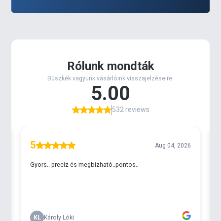
történhet cukor, CSL, vagy alkohol bázisú, PVA
barát Liquidekkel, melyek kifejezetten ezekre az
alkalmakra lettek megalkotva.
25, 35 és 45 mm-es verziókban érhető el, melyek
közül a 25mm-es inkább a dobós horgászatok
kelléke, a 45mm-es a behúzós horgászatot kedvelők
számára lehet tetszetős, a 35mm-es meg amolyan
univerzális, mindenes típus.
Gazdaságos, 5m-es kiszerelésének köszönhetően
több tucatnyi PVA hurka elkészítését teszi lehetővé,
melyek - megfelelő módon és helyen használva -
több tucatnyi gyönyörű fogáshoz segíthetik hozzá a
horgászokat!