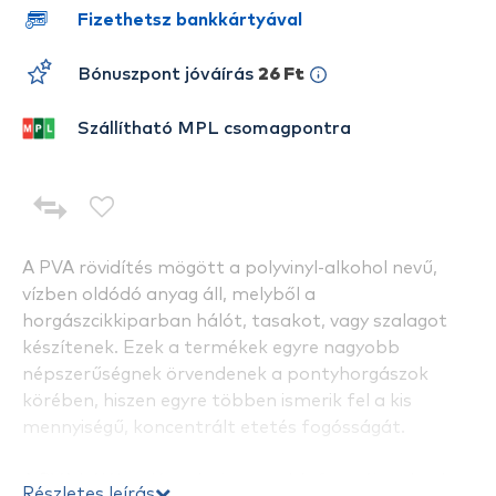
Fizethetsz bankkártyával
Bónuszpont jóváírás
26 Ft
Szállítható MPL csomagpontra
A PVA rövidítés mögött a polyvinyl-alkohol nevű,
vízben oldódó anyag áll, melyből a
horgászcikkiparban hálót, tasakot, vagy szalagot
készítenek. Ezek a termékek egyre nagyobb
népszerűségnek örvendenek a pontyhorgászok
körében, hiszen egyre többen ismerik fel a kis
mennyiségű, koncentrált etetés fogósságát.
A PVA hálók talán a legismertebb formái ezeknek a
Részletes leírás