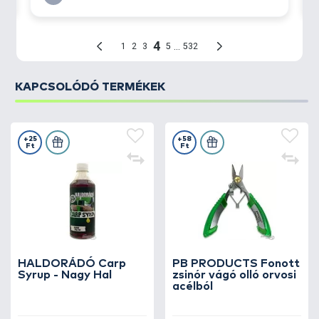
KAPCSOLÓDÓ TERMÉKEK
+25
+58
Ft
Ft
HALDORÁDÓ Carp
PB PRODUCTS Fonott
Syrup - Nagy Hal
zsinór vágó olló orvosi
acélból