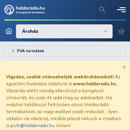
Áruház
PVA termékek
×
Vigyázz, csalók utánozhatják webáruházunkat!
Az
egyetlen hivatalos oldalunk a
www.haldorado.hu
.
Vásárlás előtt mindig ellenőrizd a böngésző
címsorát, és csak itt add meg az adataidat. Ha
máshol találkozol feltűnően olcsó Haldorádó-
termékekkel, az nagy eséllyel csaló másolat - ilyen
oldalon ne vásárolj, inkább jelezd nekünk e-mailben
a
pult@haldorado.hu
címen!