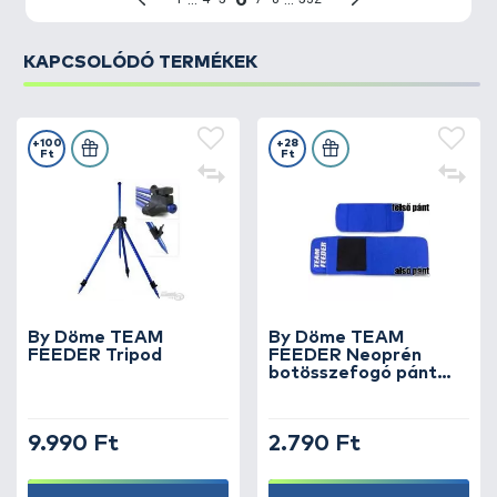
KAPCSOLÓDÓ TERMÉKEK
+100
+28
Ft
Ft
By Döme TEAM
By Döme TEAM
FEEDER Tripod
FEEDER Neoprén
botösszefogó pánt
kosártartóval
9.990 Ft
2.790 Ft