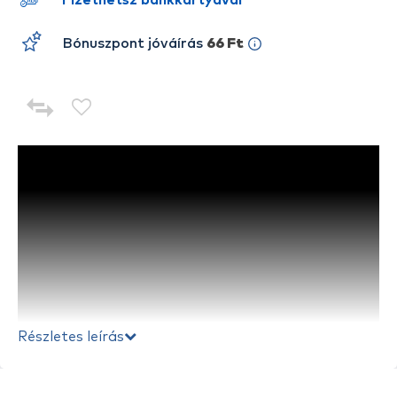
Fizethetsz bankkártyával
Bónuszpont jóváírás
66 Ft
Részletes leírás