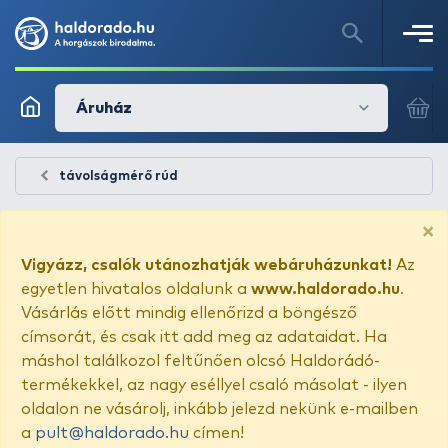
Áruház
távolságmérő rúd
×
Vigyázz, csalók utánozhatják webáruházunkat!
Az
egyetlen hivatalos oldalunk a
www.haldorado.hu
.
Vásárlás előtt mindig ellenőrizd a böngésző
címsorát, és csak itt add meg az adataidat. Ha
máshol találkozol feltűnően olcsó Haldorádó-
termékekkel, az nagy eséllyel csaló másolat - ilyen
oldalon ne vásárolj, inkább jelezd nekünk e-mailben
a
pult@haldorado.hu
címen!