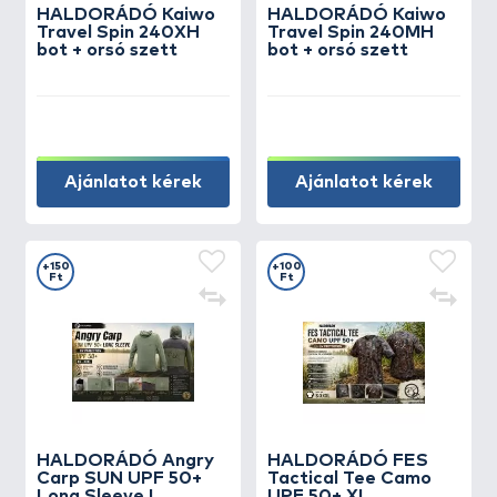
HALDORÁDÓ Kaiwo
HALDORÁDÓ Kaiwo
Travel Spin 240XH
Travel Spin 240MH
bot + orsó szett
bot + orsó szett
Ajánlatot kérek
Ajánlatot kérek
+150
+100
Ft
Ft
HALDORÁDÓ Angry
HALDORÁDÓ FES
Carp SUN UPF 50+
Tactical Tee Camo
Long Sleeve L
UPF 50+ XL