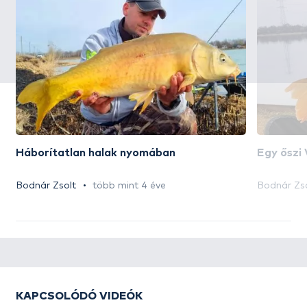
Háborítatlan halak nyomában
Egy őszi 
Bodnár Zsolt
több mint 4 éve
Bodnár Zs
KAPCSOLÓDÓ VIDEÓK