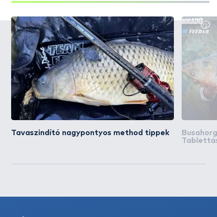
Tavaszindító nagypontyos method tippek
Busahorgá
Tablettá