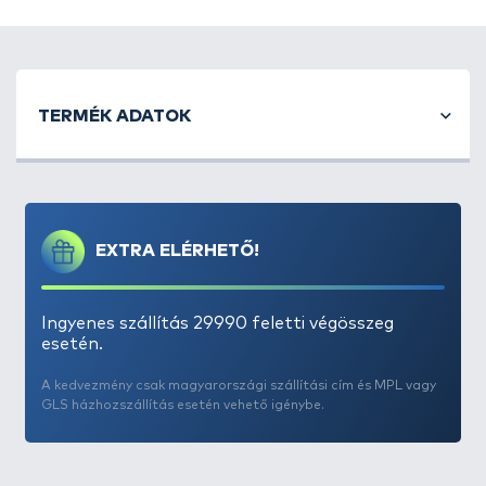
Ha több bottal horgászunk, és pontosan azonos
távolságba szeretnénk a végszerelékeket bevetni,
TERMÉK ADATOK
akkor jön jól ez az eszköz. Ahogy a nevében is benne
van, a meghorgászni kívánt távolságot lehet vele
kimérni. Nincs más teendő, mint a két rudat leszúrni
úgy, hogy a rá csíptethető zsinór feszes legyen.
Ekkor pontosan 3 méterre lesznek egymástól a
EXTRA ELÉRHETŐ!
rudak. Ezt követően csak bele kell akasztani a
horgot a szivacsba, és tetszőleges alkalommal
„körbetekerni” a zsinórt a rudakon. A körbetekerés
Ingyenes szállítás 29990 feletti végösszeg
számából könnyen kiszámolható a meghorgászni
esetén.
kívánt távolság.
A kedvezmény csak magyarországi szállítási cím és MPL vagy
GLS házhozszállítás esetén vehető igénybe.