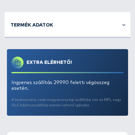
TERMÉK ADATOK
EXTRA ELÉRHETŐ!
Ingyenes szállítás 29990 feletti végösszeg
esetén.
A kedvezmény csak magyarországi szállítási cím és MPL vagy
GLS házhozszállítás esetén vehető igénybe.