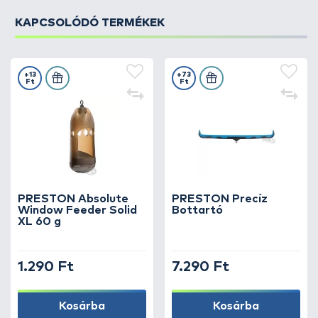
KAPCSOLÓDÓ TERMÉKEK
+13
+73
Ft
Ft
PRESTON Absolute
PRESTON Precíz
Window Feeder Solid
Bottartó
XL 60 g
1.290 Ft
7.290 Ft
Kosárba
Kosárba