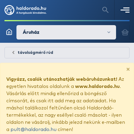
Áruház
távolságmérő rúd
×
Vigyázz, csalók utánozhatják webáruházunkat!
Az
egyetlen hivatalos oldalunk a
www.haldorado.hu
.
Vásárlás előtt mindig ellenőrizd a böngésző
címsorát, és csak itt add meg az adataidat. Ha
máshol találkozol feltűnően olcsó Haldorádó-
termékekkel, az nagy eséllyel csaló másolat - ilyen
oldalon ne vásárolj, inkább jelezd nekünk e-mailben
a
pult@haldorado.hu
címen!