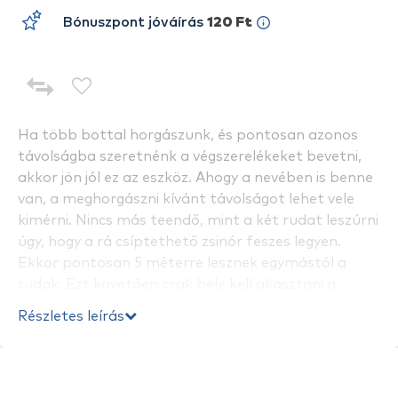
Bónuszpont jóváírás
120 Ft
Ha több bottal horgászunk, és pontosan azonos
távolságba szeretnénk a végszerelékeket bevetni,
akkor jön jól ez az eszköz. Ahogy a nevében is benne
van, a meghorgászni kívánt távolságot lehet vele
kimérni. Nincs más teendő, mint a két rudat leszúrni
úgy, hogy a rá csíptethető zsinór feszes legyen.
Ekkor pontosan 5 méterre lesznek egymástól a
rudak. Ezt követően csak bele kell akasztani a
horgot a szivacsba, és tetszőleges alkalommal
Részletes leírás
„körbetekerni” a zsinórt a rudakon. A körbetekerés
számából könnyen kiszámolható a meghorgászni
kívánt távolság.