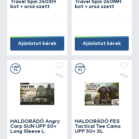
Travel Spin 240XH
Travel Spin 240MH
bot + orsó szett
bot + orsó szett
Ajánlatot kérek
Ajánlatot kérek
+150
+100
Ft
Ft
HALDORÁDÓ Angry
HALDORÁDÓ FES
Carp SUN UPF 50+
Tactical Tee Camo
Long Sleeve L
UPF 50+ XL