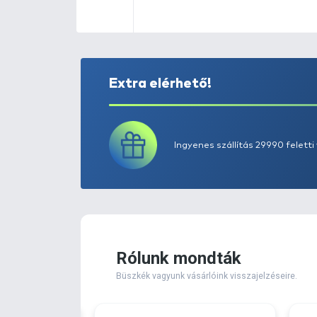
Extra elérhető!