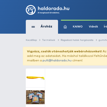
Áruház
KAIWO
Kezdőlap
Termékek
Ragadozó halak horg
Vigyázz, csalók utánozhatják webár
add meg az adataidat. Ha máshol találk
mailben a
pult@haldorado.hu
címen!