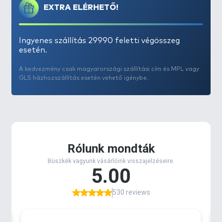
felúszó testekre. A Darter U-Float egy nyílvessző
EXTRA ELÉRHETŐ!
végéhez hasonlóan lett kialakítva, vékony tengelyen
4 konvex (kifelé álló) szárnnyal, megtöri a víz
nyomását az erős sodrásban, és azt az úszótesthez
Ingyenes szállítás 29990 feletti végösszeg
vezeti. A szárnyak szinte tőkesúlyként viselkednek és
esetén.
a csalit billegtetik a sodrásban.
A kedvezmény csak magyarországi szállítási cím és MPL vagy
GLS házhozszállítás esetén vehető igénybe.
Tulajdonságok:
- piros szín
- kiszerelés: 1 db / csomag
- hossz: 7,5 cm
(a mellékelt videóban a nagyméretű U-Float
szerelése látható!)