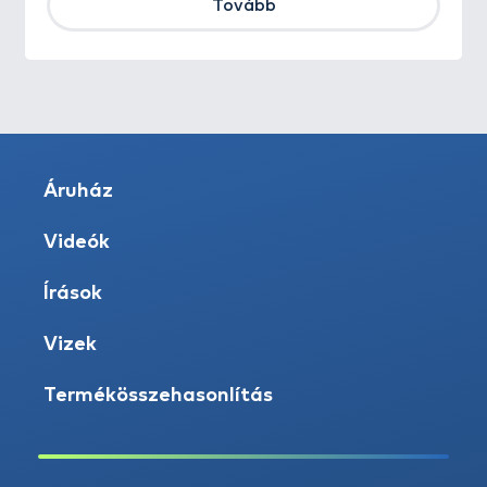
Tovább
Áruház
Videók
Írások
Vizek
Termékösszehasonlítás