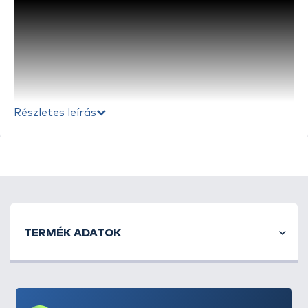
Részletes leírás
A
Black Cat
Darter U-Float
olyan csendesen áll a
sodrásban, mint ahogy egy nyílvessző suhan a
levegőn át, és csak egészen kis áramlást kelt a csali
TERMÉK ADATOK
előtt.
Stefan Seuß
speciálisan intenzíven
horgászott vizekhez fejlesztette az Darte U-Float-t,
valamint olyan szituációkhoz, amikor a harcsák
félénken reagálnak a nagyobb áramlást keltő