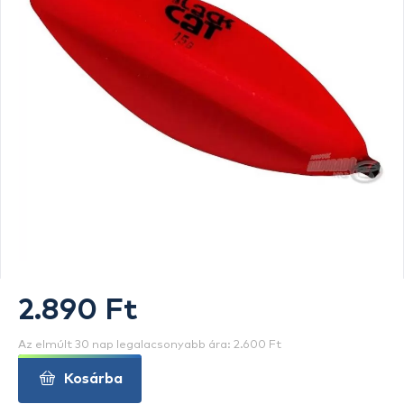
2.890 Ft
Az elmúlt 30 nap legalacsonyabb ára: 2.600 Ft
Kosárba