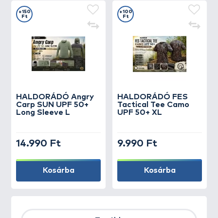
+150
+100
Ft
Ft
HALDORÁDÓ Angry
HALDORÁDÓ FES
Carp SUN UPF 50+
Tactical Tee Camo
Long Sleeve L
UPF 50+ XL
14.990 Ft
9.990 Ft
Kosárba
Kosárba