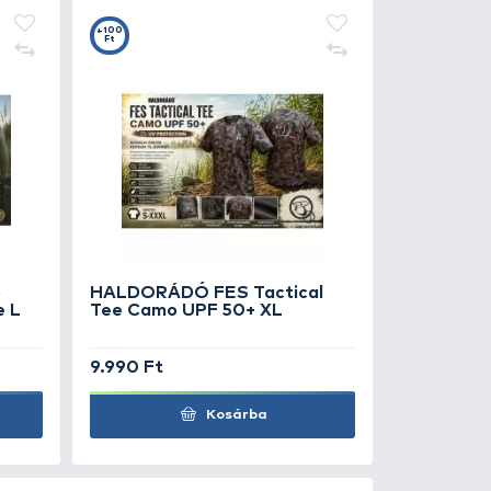
7
t
VIS Wolfram előke
rgóval 1x19 25 cm - 15 kg
0 Ft