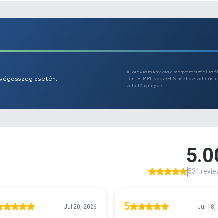
h
m
st
a
é
s
A
s 29990 feletti végösszeg esetén.
c
v