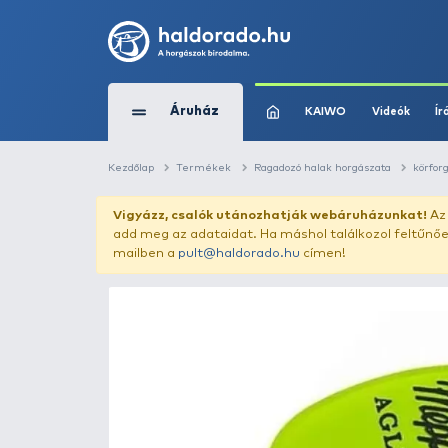
Áruház
KAIWO
Kezdőlap
Termékek
Ragadozó halak horg
Vigyázz, csalók utánozhatják webár
add meg az adataidat. Ha máshol találk
mailben a
pult@haldorado.hu
címen!