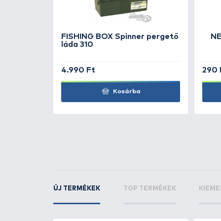
TOVÁBBI VÁLASZTÉK
2
Mepps
Aglia Fluo 4 -
Mepps
Aglia Fluo 4 -
KAPCSOLÓDÓ TERMÉKEK
3