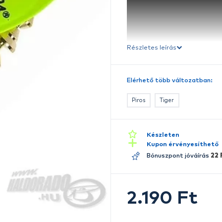
Ré
E
Má
e
h
A