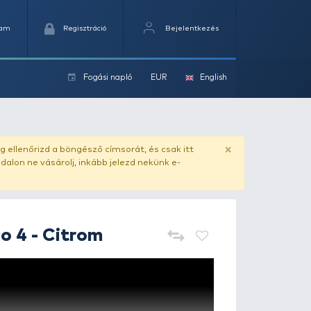
Kedvencek
Kosaram
Regisztráció
Fogási na
ok
ado.hu
. Vásárlás előtt mindig ellenőrizd a böngésző címs
yel csaló másolat - ilyen oldalon ne vásárolj, inkább jel
Mepps
Aglia Fluo 4 - Citrom