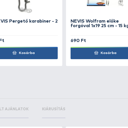
+20
 Piros
Ft
+20
 Tiger
Ft