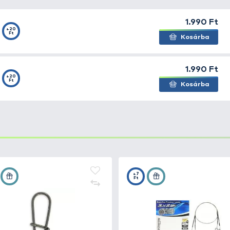
észültek az első
Mepps
villantók.
A világ elsőszámú villa
 hogy mára csakis
osztályon felüli minőségű műcsalik
at 
a termékpalettán. Különlegessége, hogy a felületét olyan
g vonzóbbá és fogósabbá teszik a műcsalit. Így az UV sugar
zavaros vizekben is
, ahova már nem jutnak le a fénysug
harcsázások alkalmával. Változatos méretekben és színekb
oz.