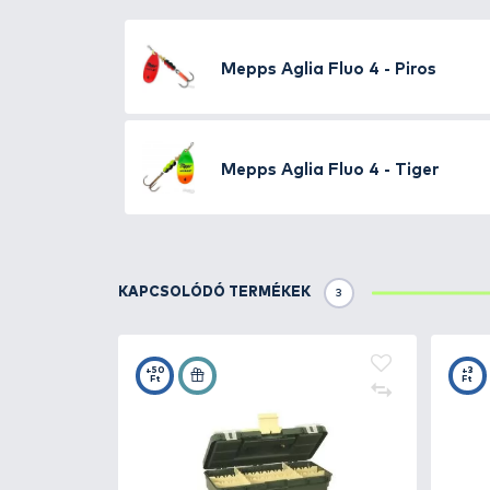
Már több, mint 70 éve, hogy elk
olyan tapasztalatra tett szert,
az egyik legelterjedtebb típus 
bevonat
tal látták el, amely mé
nagyon jól látszanak mélyebb, 
bizonyult éjszakai süllőzés és 
csuka vagy harcsa horgászatáh