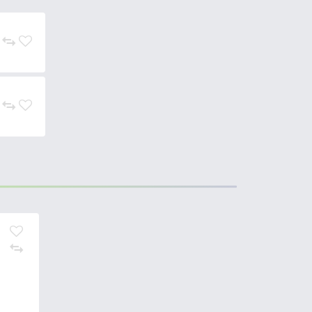
ntó gyártó cége
ez idő alatt
dob piacra. A
Mepps Aglia Fluo
fénygyűjtő, fluoreszkáló
ak által stimulált Fluo villantók
arak. Továbbá verhetetlennek
en kapható. Javasolt süllő,