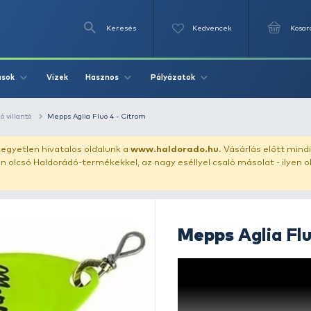
Keresés
Videók
Vizek
Írások
Hasznos
Pályázat
ászata
körforgó villantó
Mepps Aglia Fluo 4 - Citrom
uházunkat!
Az egyetlen hivatalos oldalunk a
www.haldor
ozol feltűnően olcsó Haldorádó-termékekkel, az nagy eséll