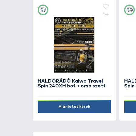
+50
Ft
FISHING BOX Spinner perget
láda 310
4.990 Ft