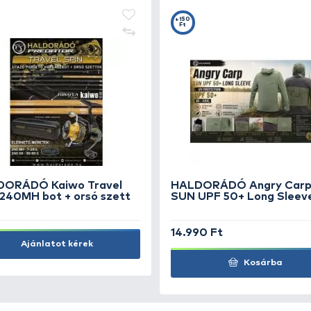
+3
+
Ft
F
ő
NEVIS Pergető karabiner - 2
NE
fo
290 Ft
69