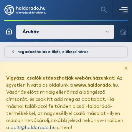
Áruház
ragadozóhalas előkék, előkezsinórok
×
Vigyázz, csalók utánozhatják webáruházunkat!
Az
egyetlen hivatalos oldalunk a
www.haldorado.hu
.
Vásárlás előtt mindig ellenőrizd a böngésző
címsorát, és csak itt add meg az adataidat. Ha
máshol találkozol feltűnően olcsó Haldorádó-
termékekkel, az nagy eséllyel csaló másolat - ilyen
oldalon ne vásárolj, inkább jelezd nekünk e-mailben
a
pult@haldorado.hu
címen!