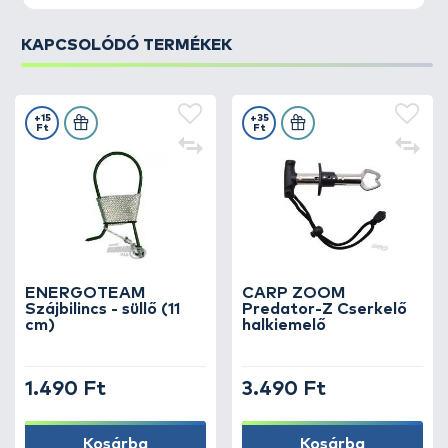
KAPCSOLÓDÓ TERMÉKEK
+15
+35
Ft
Ft
ENERGOTEAM
CARP ZOOM
Szájbilincs - süllő (11
Predator-Z Cserkelő
cm)
halkiemelő
1.490 Ft
3.490 Ft
Kosárba
Kosárba