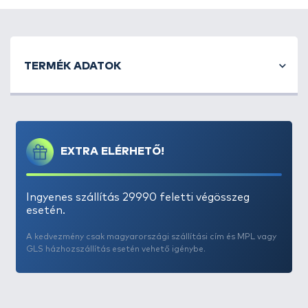
TERMÉK ADATOK
EXTRA ELÉRHETŐ!
Ingyenes szállítás 29990 feletti végösszeg
esetén.
A kedvezmény csak magyarországi szállítási cím és MPL vagy
GLS házhozszállítás esetén vehető igénybe.