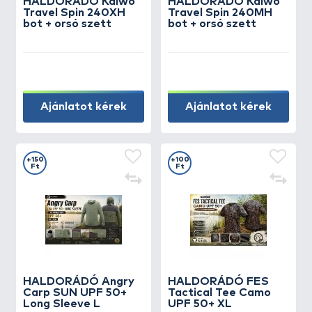
HALDORÁDÓ Kaiwo
HALDORÁDÓ Kaiwo
Travel Spin 240XH
Travel Spin 240MH
bot + orsó szett
bot + orsó szett
Ajánlatot kérek
Ajánlatot kérek
+150
+100
Ft
Ft
HALDORÁDÓ Angry
HALDORÁDÓ FES
Carp SUN UPF 50+
Tactical Tee Camo
Long Sleeve L
UPF 50+ XL