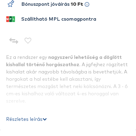
Bónuszpont jóváírás
10 Ft
Szállítható MPL csomagpontra
Ez a rendszer egy
nagyszerű lehetőség a döglött
kishallal történő horgászathoz
. A jigfejhez rögzített
kishalat akár nagyobb távolságba is bevethetjük. A
horgokat a hal estébe kell akasztani, így
természetes mozgást lehet neki kölcsönözni. A 3 - 6
cm-es kishalhoz való változat 4-es horoggal van
szerelve.
Részletes leírás