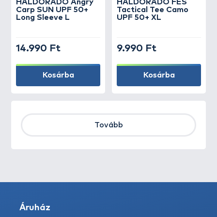
HALDORÁDÓ Angry
HALDORÁDÓ FES
Carp SUN UPF 50+
Tactical Tee Camo
Long Sleeve L
UPF 50+ XL
14.990 Ft
9.990 Ft
Kosárba
Kosárba
Tovább
Áruház