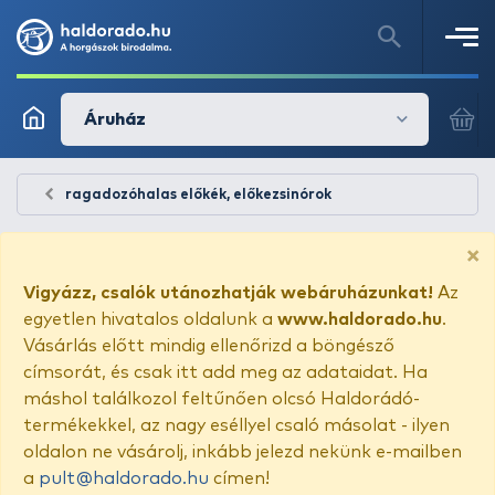
Áruház
ragadozóhalas előkék, előkezsinórok
×
Vigyázz, csalók utánozhatják webáruházunkat!
Az
egyetlen hivatalos oldalunk a
www.haldorado.hu
.
Vásárlás előtt mindig ellenőrizd a böngésző
címsorát, és csak itt add meg az adataidat. Ha
máshol találkozol feltűnően olcsó Haldorádó-
termékekkel, az nagy eséllyel csaló másolat - ilyen
oldalon ne vásárolj, inkább jelezd nekünk e-mailben
a
pult@haldorado.hu
címen!