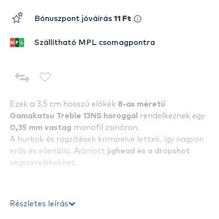
Bónuszpont jóváírás
11 Ft
Szállítható MPL csomagpontra
Ezek a 3,5 cm hosszú előkék
8-as méretű
Gamakatsu Treble 13NS horoggal
rendelkeznek egy
0
,
35 mm vastag
monofil zsinóron.
A hurkok és rögzítések krimpelve lettek, így nagyon
erős és ellenálló. Ajánlott
jighead és a dropshot
végszerelékekhez.
Részletes leírás