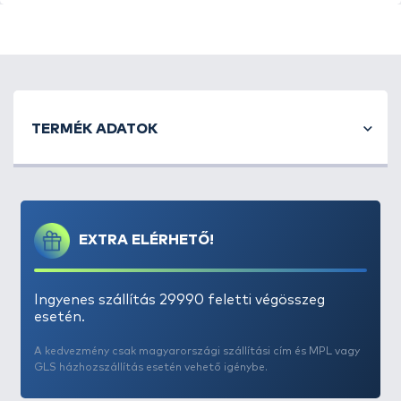
TERMÉK ADATOK
EXTRA ELÉRHETŐ!
Ingyenes szállítás 29990 feletti végösszeg
esetén.
A kedvezmény csak magyarországi szállítási cím és MPL vagy
GLS házhozszállítás esetén vehető igénybe.