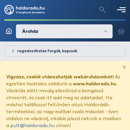
Áruház
ragadozóhalas forgók, kapcsok
×
Vigyázz, csalók utánozhatják webáruházunkat!
Az
egyetlen hivatalos oldalunk a
www.haldorado.hu
.
Vásárlás előtt mindig ellenőrizd a böngésző
címsorát, és csak itt add meg az adataidat. Ha
máshol találkozol feltűnően olcsó Haldorádó-
termékekkel, az nagy eséllyel csaló másolat - ilyen
oldalon ne vásárolj, inkább jelezd nekünk e-mailben
a
pult@haldorado.hu
címen!