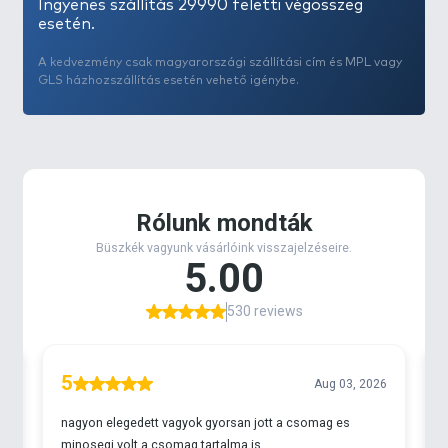
Ingyenes szállítás 29990 feletti végösszeg
esetén.
A kedvezmény csak magyarországi szállítási cím és MPL vagy
GLS házhozszállítás esetén vehető igénybe.