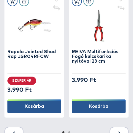
Ft
Ft
Rapala Jointed Shad
REIVA Multifunkciós
Rap JSR04RFCW
Fogó kulcskarika
nyitóval 23 cm
3.990 Ft
SZUPER ÁR
3.990 Ft
Kosárba
Kosárba