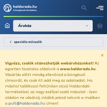
Áruház
speciális műcsalik
×
Vigyázz, csalók utánozhatják webáruházunkat!
Az
egyetlen hivatalos oldalunk a
www.haldorado.hu
.
Vásárlás előtt mindig ellenőrizd a böngésző
címsorát, és csak itt add meg az adataidat. Ha
máshol találkozol feltűnően olcsó Haldorádó-
termékekkel, az nagy eséllyel csaló másolat - ilyen
oldalon ne vásárolj, inkább jelezd nekünk e-mailben
a
pult@haldorado.hu
címen!