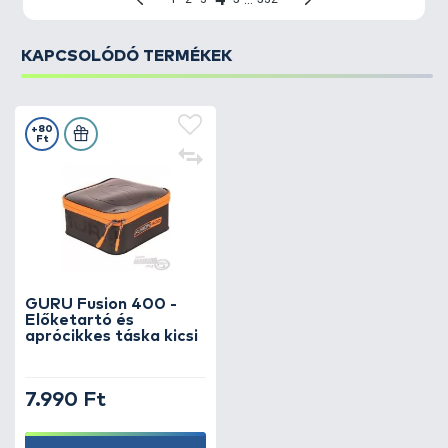
KAPCSOLÓDÓ TERMÉKEK
+80
Ft
GURU Fusion 400 -
Előketartó és
aprócikkes táska kicsi
7.990 Ft