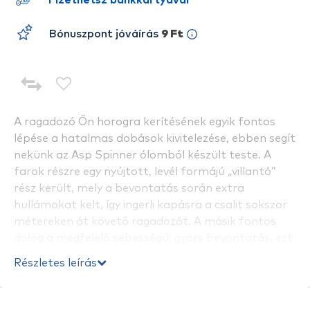
Fizethetsz bankkártyával
Bónuszpont jóváírás
9 Ft
A ragadozó Őn horogra kerítésének egyik fontos
lépése a hatalmas dobások kivitelezése, ebben segít
nekünk az Asp Spinner ólomból készült teste. A
farok részre egy nyújtott, levél formájú „villantó”
rész került, mely a bevontatás során extra
hullámokat kelt, így ingerli kapásra a csalit sokszor
métereken át követő ragadozót. A másik fontos
dolog a megfelelő sebességű, gyors bevontatás, ezt
segíti elő nekünk a műcsali nyújtott formája és a
Részletes leírás
hátán található kapocs, melyhez a főzsinórt tudjuk
rögzíteni. Így a csali optimális szögben fog állni, a víz
felső rétegeiben marad, ahol a kiszemelt ragadozók