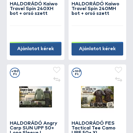
HALDORÁDÓ Kaiwo
HALDORÁDÓ Kaiwo
Travel Spin 240XH
Travel Spin 240MH
bot + orsó szett
bot + orsó szett
Ajánlatot kérek
Ajánlatot kérek
+150
+100
Ft
Ft
HALDORÁDÓ Angry
HALDORÁDÓ FES
Carp SUN UPF 50+
Tactical Tee Camo
Long Sleeve L
UPF 50+ XL