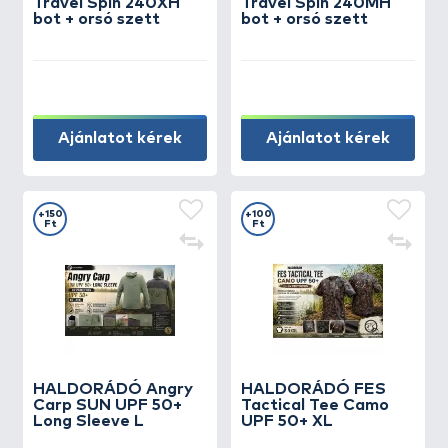
Travel Spin 240XH
Travel Spin 240MH
bot + orsó szett
bot + orsó szett
Ajánlatot kérek
Ajánlatot kérek
+150
+100
Ft
Ft
HALDORÁDÓ Angry
HALDORÁDÓ FES
Carp SUN UPF 50+
Tactical Tee Camo
Long Sleeve L
UPF 50+ XL