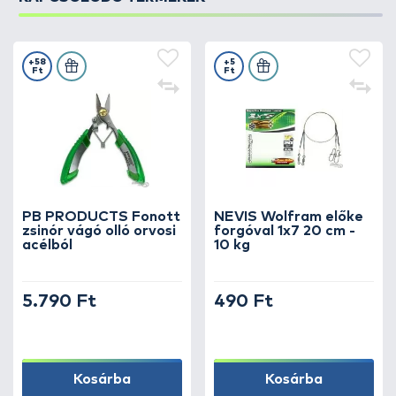
+58
+5
Ft
Ft
PB PRODUCTS Fonott
NEVIS Wolfram előke
zsinór vágó olló orvosi
forgóval 1x7 20 cm -
acélból
10 kg
5.790 Ft
490 Ft
Kosárba
Kosárba