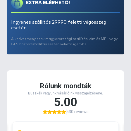
EXTRA ELÉRHETŐ!
Ingyenes szállítás 29990 feletti végösszeg
esetén.
A kedvezmény csak magyarországi szállítási cím és MPL vagy
GLS házhozszállítás esetén vehető igénybe.