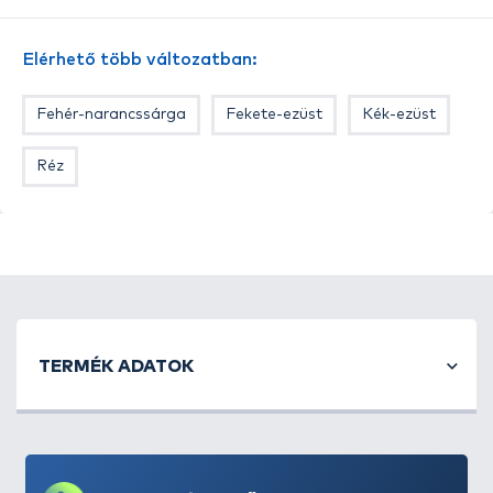
lehetőségünk van a csali zsinórra függesztésére,
különböző mozgást gerjesztve a vízben.
Elérhető több változatban:
Fehér-narancssárga
Fekete-ezüst
Kék-ezüst
Réz
TERMÉK ADATOK