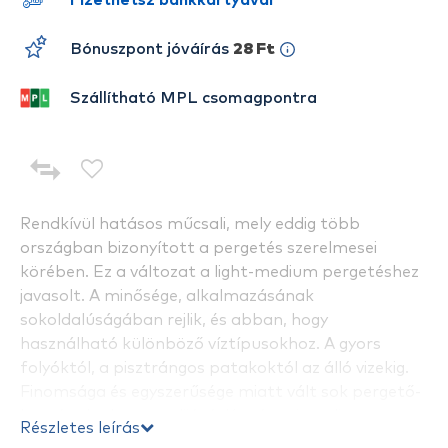
Fizethetsz bankkártyával
Bónuszpont jóváírás
28 Ft
Szállítható MPL csomagpontra
Rendkívül hatásos műcsali, mely eddig több
országban bizonyított a pergetés szerelmesei
körében. Ez a változat a light-medium pergetéshez
javasolt. A minősége, alkalmazásának
sokoldalúságában rejlik, és abban, hogy
használható különböző víztípusokhoz. A gyors
folyóktól, a pisztrángos patakoktól az álló vizekig.
Finomsága és egyszerűsége miatt vált sok pergető-
horgász kedvenc csalijává. Kapásra ingerli a
Részletes leírás
csukákat, süllőket és a balinokat. Több