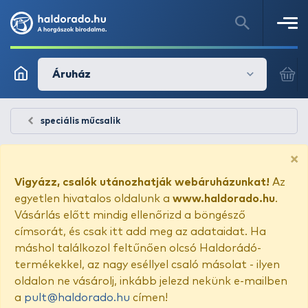
Áruház
speciális műcsalik
×
Vigyázz, csalók utánozhatják webáruházunkat!
Az
egyetlen hivatalos oldalunk a
www.haldorado.hu
.
Vásárlás előtt mindig ellenőrizd a böngésző
címsorát, és csak itt add meg az adataidat. Ha
máshol találkozol feltűnően olcsó Haldorádó-
termékekkel, az nagy eséllyel csaló másolat - ilyen
oldalon ne vásárolj, inkább jelezd nekünk e-mailben
a
pult@haldorado.hu
címen!