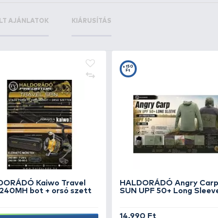
+3
+
Ft
F
ő
NEVIS Pergető karabiner - 2
NE
fo
290 Ft
69