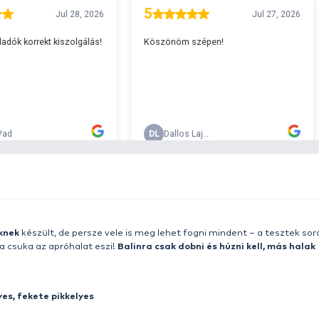
A
s 29990 feletti végösszeg esetén.
c
v