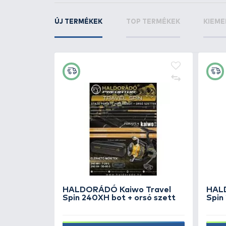
KAPCSOLÓDÓ TERMÉKEK
3
+50
Ft
FISHING BOX Spinner perget
láda 310
4.990 Ft