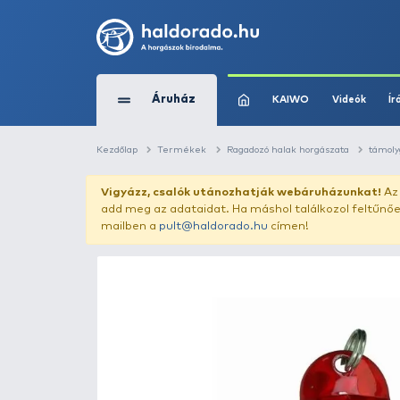
Áruház
KAIWO
Kezdőlap
Termékek
Ragadozó halak horg
Vigyázz, csalók utánozhatják webár
add meg az adataidat. Ha máshol találk
mailben a
pult@haldorado.hu
címen!