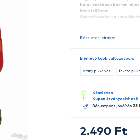
p
E
me
fe
h
M
S
Ré
E