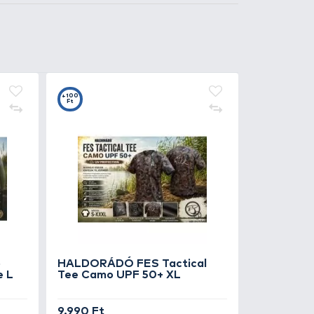
7
t
VIS Wolfram előke
rgóval 1x19 25 cm - 15 kg
0 Ft