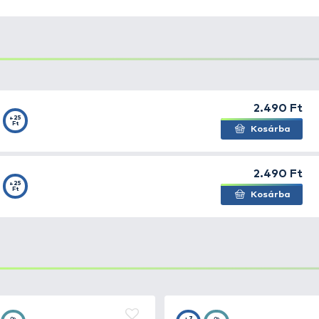
sorban sügereknek
készült, de persze vele is meg lehet 
kos fegyver, ha a csuka az apróhalat eszi!
Balinra csak do
ükközni
.
, arany pikkelyes, fekete pikkelyes