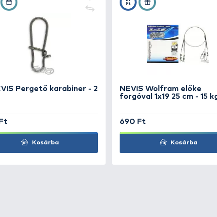
g - arany
+25
Ft
 - fekete
+25
Ft