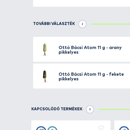
Részletek
Elsősorban
balinoknak, másod
az első hala egy kárász volt. Tit
esetében bátran lehet vele tr
Méret: 50 mm
Színváltozatok:
piros pikkelyes