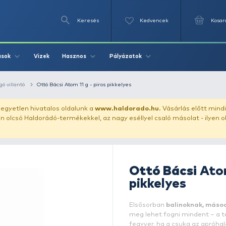
Keresés
Videók
Vizek
Írások
Hasznos
Pályázat
ászata
támolygó villantó
Ottó Bácsi Atom 11 g - piros pikkelyes
uházunkat!
Az egyetlen hivatalos oldalunk a
www.haldor
ozol feltűnően olcsó Haldorádó-termékekkel, az nagy eséll