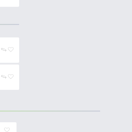
Színkód / Sz
fogni mindent – a tesztek során
bni és húzni kell, más halak