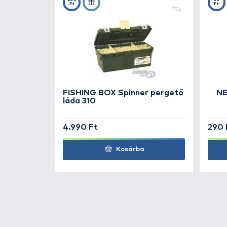
TOVÁBBI VÁLASZTÉK
2
Ottó Bácsi
Atom 11 
pikkelyes
Ottó Bácsi
Atom 11 g
pikkelyes