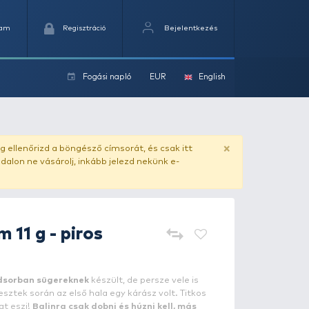
Kedvencek
Kosaram
Regisztráció
Fogási na
ok
ado.hu
. Vásárlás előtt mindig ellenőrizd a böngésző címs
yel csaló másolat - ilyen oldalon ne vásárolj, inkább jel
Ottó Bácsi
Atom 11 g - piros