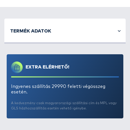
TERMÉK ADATOK
EXTRA ELÉRHETŐ!
Ingyenes szállítás 29990 feletti végösszeg
esetén.
A kedvezmény csak magyarországi szállítási cím és MPL vagy
GLS házhozszállítás esetén vehető igénybe.