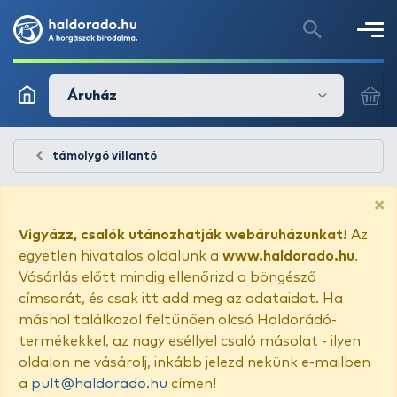
Áruház
támolygó villantó
×
Vigyázz, csalók utánozhatják webáruházunkat!
Az
egyetlen hivatalos oldalunk a
www.haldorado.hu
.
Vásárlás előtt mindig ellenőrizd a böngésző
címsorát, és csak itt add meg az adataidat. Ha
máshol találkozol feltűnően olcsó Haldorádó-
termékekkel, az nagy eséllyel csaló másolat - ilyen
oldalon ne vásárolj, inkább jelezd nekünk e-mailben
a
pult@haldorado.hu
címen!