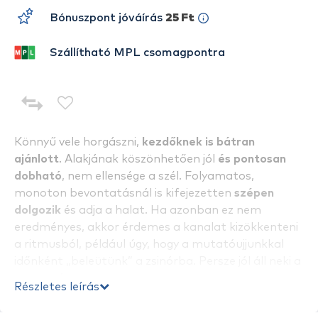
Bónuszpont jóváírás
25 Ft
Szállítható MPL csomagpontra
Könnyű vele horgászni,
kezdőknek is bátran
ajánlott
. Alakjának köszönhetően jól
és pontosan
dobható
, nem ellensége a szél. Folyamatos,
monoton bevontatásnál is kifejezetten
szépen
dolgozik
és adja a halat. Ha azonban ez nem
eredményes, akkor érdemes a kanalat kizökkenteni
a ritmusból, például úgy, hogy a mutatóujjunkkal
időnként „beleütünk” a zsinórba. Persze jól áll neki a
stop and go
is.
Részletes leírás
Méret: 68 mm
Színváltozat: bronz