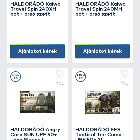
HALDORÁDÓ Kaiwo
HALDORÁDÓ Kaiwo
Travel Spin 240XH
Travel Spin 240MH
bot + orsó szett
bot + orsó szett
Ajánlatot kérek
Ajánlatot kérek
+150
+100
Ft
Ft
HALDORÁDÓ Angry
HALDORÁDÓ FES
Carp SUN UPF 50+
Tactical Tee Camo
Long Sleeve L
UPF 50+ XL