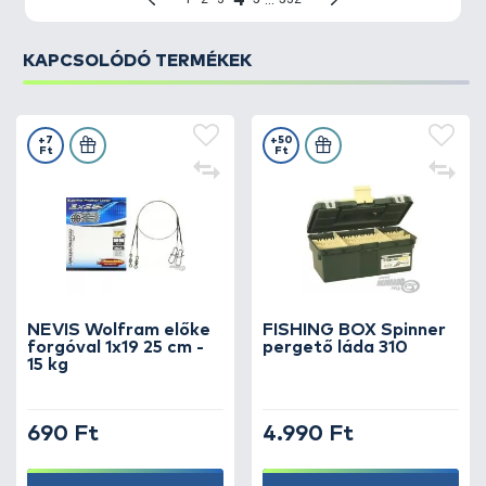
KAPCSOLÓDÓ TERMÉKEK
+7
+50
Ft
Ft
NEVIS Wolfram előke
FISHING BOX Spinner
forgóval 1x19 25 cm -
pergető láda 310
15 kg
690 Ft
4.990 Ft