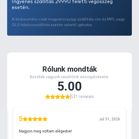
Ingyenes szállítás 29990 feletti végösszeg
esetén.
A kedvezmény csak magyarországi szállítási cím és MPL vagy
GLS házhozszállítás esetén vehető igénybe.