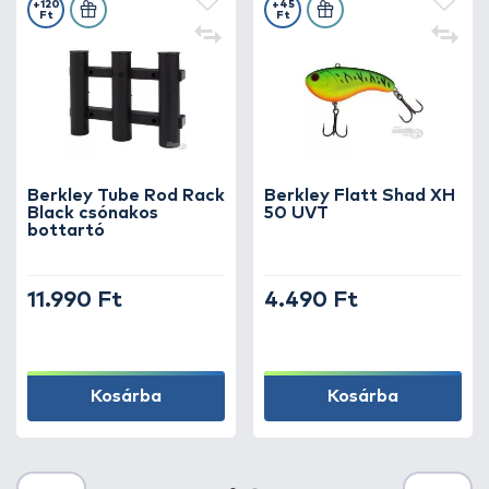
+120
+45
Ft
Ft
Berkley Tube Rod Rack
Berkley Flatt Shad XH
Black csónakos
50 UVT
bottartó
11.990 Ft
4.490 Ft
Kosárba
Kosárba