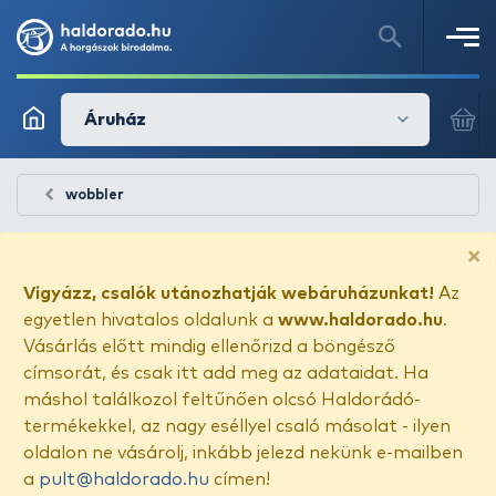
Áruház
wobbler
×
Vigyázz, csalók utánozhatják webáruházunkat!
Az
egyetlen hivatalos oldalunk a
www.haldorado.hu
.
Vásárlás előtt mindig ellenőrizd a böngésző
címsorát, és csak itt add meg az adataidat. Ha
máshol találkozol feltűnően olcsó Haldorádó-
termékekkel, az nagy eséllyel csaló másolat - ilyen
oldalon ne vásárolj, inkább jelezd nekünk e-mailben
a
pult@haldorado.hu
címen!