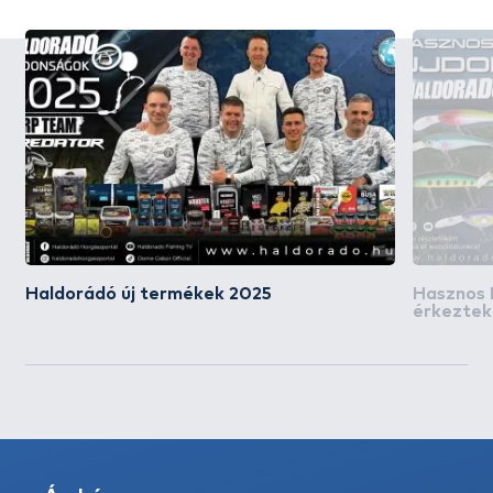
Haldorádó új termékek 2025
Hasznos 
érkeztek