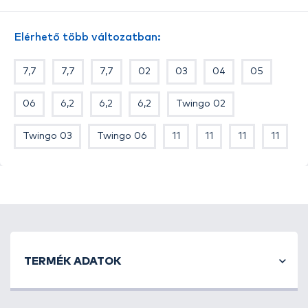
Elérhető több változatban:
7,7
7,7
7,7
02
03
04
05
06
6,2
6,2
6,2
Twingo 02
Twingo 03
Twingo 06
11
11
11
11
TERMÉK ADATOK