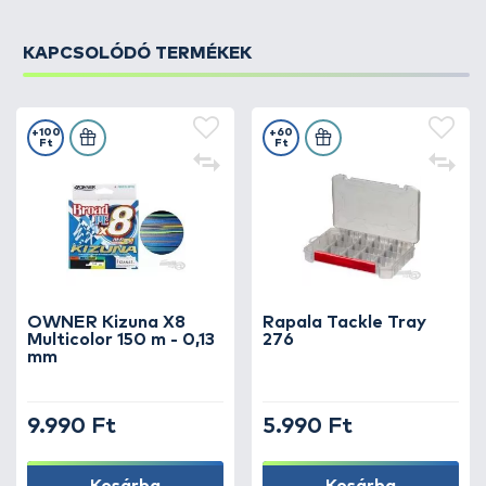
KAPCSOLÓDÓ TERMÉKEK
+100
+60
Ft
Ft
OWNER Kizuna X8
Rapala Tackle Tray
Multicolor 150 m - 0,13
276
mm
9.990 Ft
5.990 Ft