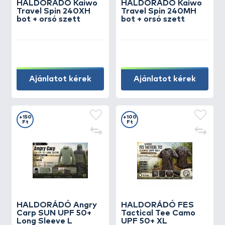
HALDORÁDÓ Kaiwo
HALDORÁDÓ Kaiwo
Travel Spin 240XH
Travel Spin 240MH
bot + orsó szett
bot + orsó szett
Ajánlatot kérek
Ajánlatot kérek
+150
+100
Ft
Ft
HALDORÁDÓ Angry
HALDORÁDÓ FES
Carp SUN UPF 50+
Tactical Tee Camo
Long Sleeve L
UPF 50+ XL