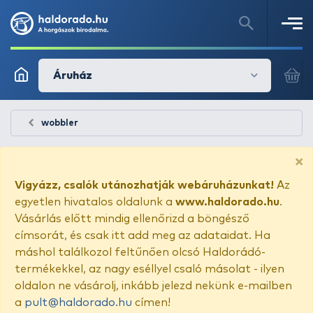
Áruház
wobbler
×
Vigyázz, csalók utánozhatják webáruházunkat!
Az
egyetlen hivatalos oldalunk a
www.haldorado.hu
.
Vásárlás előtt mindig ellenőrizd a böngésző
címsorát, és csak itt add meg az adataidat. Ha
máshol találkozol feltűnően olcsó Haldorádó-
termékekkel, az nagy eséllyel csaló másolat - ilyen
oldalon ne vásárolj, inkább jelezd nekünk e-mailben
a
pult@haldorado.hu
címen!