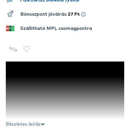
Fizethetsz bankkártyával
Bónuszpont jóváírás
27 Ft
Szállítható MPL csomagpontra
Részletes leírás