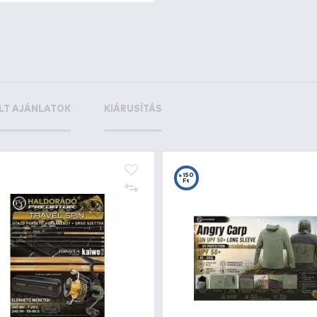
hrimp
+37
g 5,2 cm -
Ft
+300
Ft