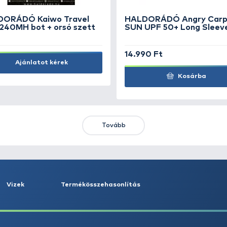
SAVAGE GEAR Simply Thermo
Mellény L
29.990 Ft
Kosárba
KIEMELT AJÁNLATOK
KIÁRUSÍTÁS