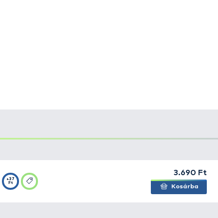
ch
egy garnélarák szkennelése alapján, finom részletekkel 
ali, amely sűrű veretéssel úszik folyamatos bevontatásko
Távdobó kivitel, kis csattanó csörgővel, tökéletesen imit
pisztrángra, domolykóra és a legtöbb ragadozóhalra.