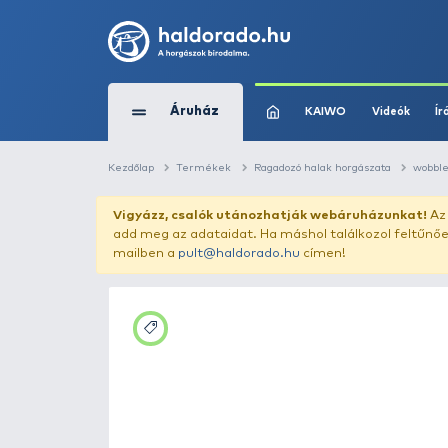
Áruház
KAIWO
Kezdőlap
Termékek
Ragadozó halak horg
Vigyázz, csalók utánozhatják webár
add meg az adataidat. Ha máshol találk
mailben a
pult@haldorado.hu
címen!