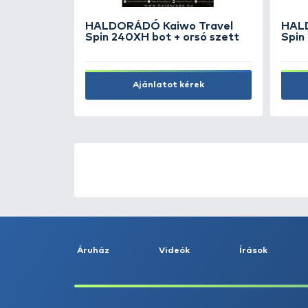
SAVAGE GEAR Needle
EggSnap XS 16 kg
1.290 Ft
Kosárba
ÚJ TERMÉKEK
TOP TERMÉKEK