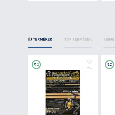
SAVAGE GEAR
3D S
Twitch SR Suspendin
Red Shrimp
KAPCSOLÓDÓ TERMÉKEK
2
+13
Ft