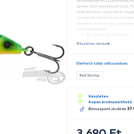
S
A
ré
am
sz
cs
s
T
Ré
E