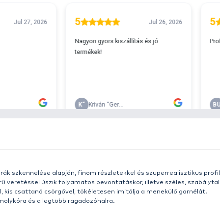
A
s 29990 feletti végösszeg esetén.
c
v