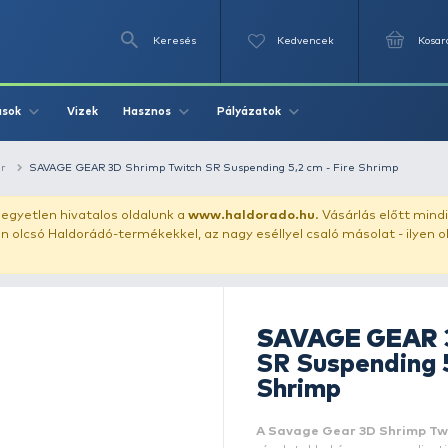
Keresés
Videók
Vizek
Írások
Hasznos
Pályázat
ászata
wobbler
SAVAGE GEAR 3D Shrimp Twitch SR Suspendin
uházunkat!
Az egyetlen hivatalos oldalunk a
www.haldor
ozol feltűnően olcsó Haldorádó-termékekkel, az nagy eséll