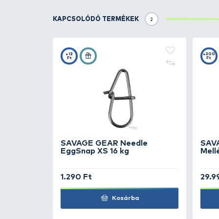
3D szkennelt részletek
Távdobó rendszer
Tungsten súlyozás
Cikázó és verető akció
Lebegő
SGY 1X BN Trebles horgok
Vezetési mélység: 1,5-2,5 m
TOVÁBBI VÁLASZTÉK
1