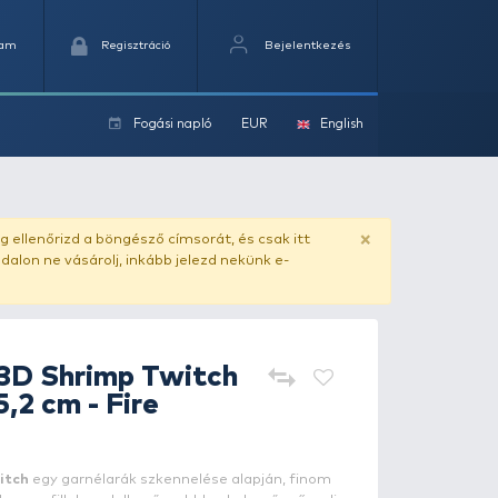
Kedvencek
Kosaram
Regisztráció
Fogási na
ok
g 5,2 cm - Fire Shrimp
ado.hu
. Vásárlás előtt mindig ellenőrizd a böngésző címs
yel csaló másolat - ilyen oldalon ne vásárolj, inkább jel
SAVAGE GEAR
3D Shrimp Twi