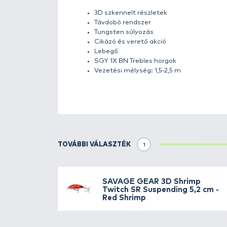
Részletek
A Savage Gear 3D Shrimp Twit
rendelkező wobbler. Lebegő műcs
ugrásokkal reagál a rángatásra. 
Tökéletes twitch csali sügérre, 
Tulajdonságok: