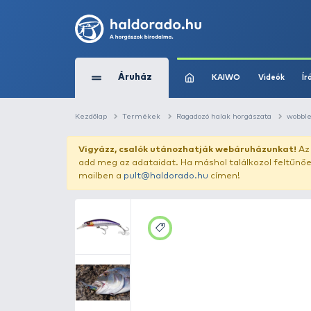
Áruház
KAIWO
Kezdőlap
Termékek
Ragadozó halak horg
Vigyázz, csalók utánozhatják webár
add meg az adataidat. Ha máshol találk
mailben a
pult@haldorado.hu
címen!