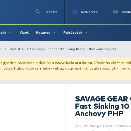
Keresés
Videók
Vizek
Írások
Hasznos
Pályázat
ászata
wobbler
SAVAGE GEAR Gravity Runner Fast Sinking 10
uházunkat!
Az egyetlen hivatalos oldalunk a
www.haldor
ozol feltűnően olcsó Haldorádó-termékekkel, az nagy eséll