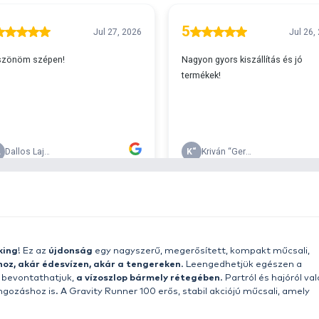
A
s 29990 feletti végösszeg esetén.
c
v