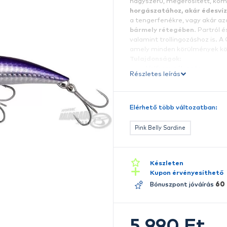
F
Í
n
h
a 
b
va
a
T
Ré
E