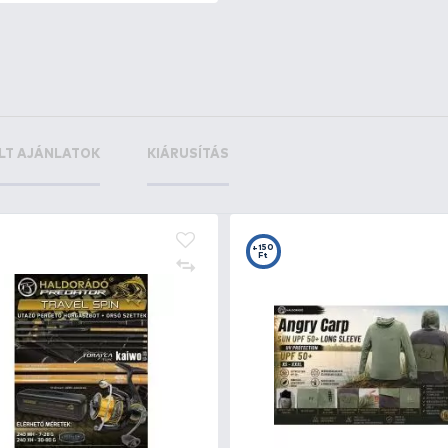
ity Runner
+60
Pink Belly
Ft
+13
Ft