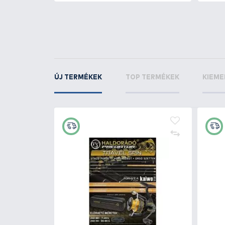
SAVAGE GEAR
Grav
Fast Sinking 10 cm - 
Sardine
KAPCSOLÓDÓ TERMÉKEK
2
+300
Ft