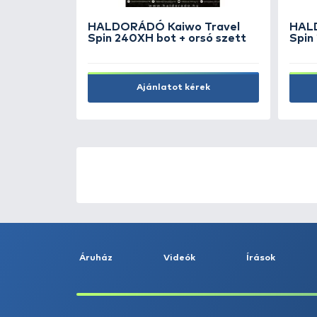
SAVAGE GEAR Simply Therm
Mellény L
29.990 Ft
Kosárba
ÚJ TERMÉKEK
TOP TERMÉKEK