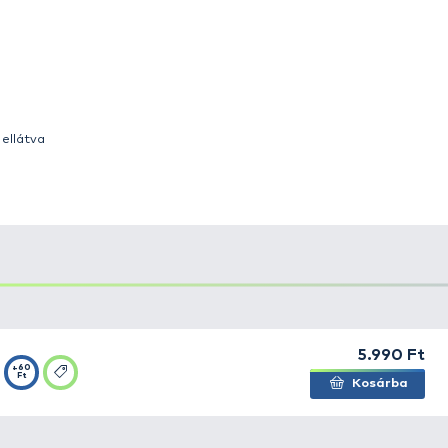
nner Fast Sinking
! Ez az
újdonság
egy nagyszerű, meger
k horgászatához, akár édesvízen, akár a tengereken
. 
i indítással is bevontathatjuk,
a vízoszlop bármely rét
alamint trollingozáshoz is. A Gravity Runner 100 erős, st
llja a helyét.