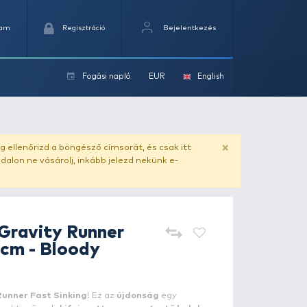
Kedvencek
Kosaram
Regisztráció
Fogási na
ok
 cm - Bloody Anchovy PHP
ado.hu
. Vásárlás előtt mindig ellenőrizd a böngésző címs
yel csaló másolat - ilyen oldalon ne vásárolj, inkább jel
SAVAGE GEAR
Gravity Runne