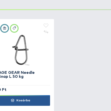
ve
közben
mas horgokkal ellátva