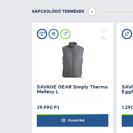
Tulajdonságok:
Volfram súlyozás
Beépített csörgővel készít
Ultra-távdobó kialakítás
Extra erős akció pergetés 
Megerősített test
SGY sósvízi UAR 4X NP hár
TOVÁBBI VÁLASZTÉK
1