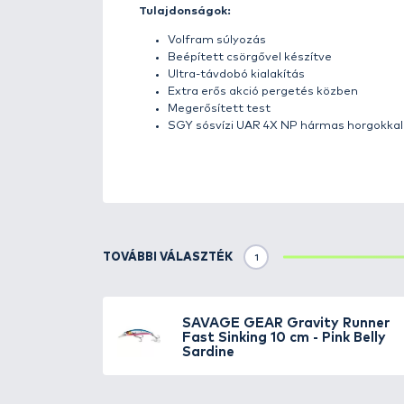
Részletek
Íme, a
Savage Gear Gravity Ru
kifejezetten a nagytestű hala
tengerfenékre, vagy akár azonnal
használatra egyaránt alkalmas, v
minden körülmények között megá