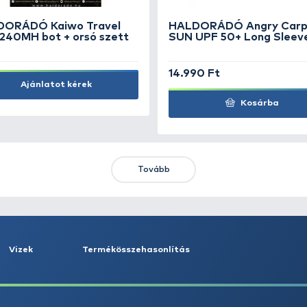
o
SAVAGE GEAR Needle
EggSnap L 50 kg
1.290 Ft
Kosárba
KIEMELT AJÁNLATOK
KIÁRUSÍTÁS