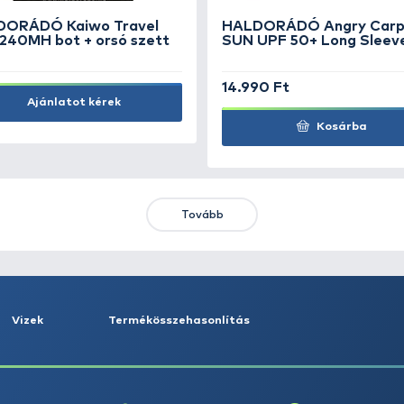
a
SAVAGE GEAR Needle
EggSnap M 42 kg
1.290 Ft
Kosárba
KIEMELT AJÁNLATOK
KIÁRUSÍTÁS