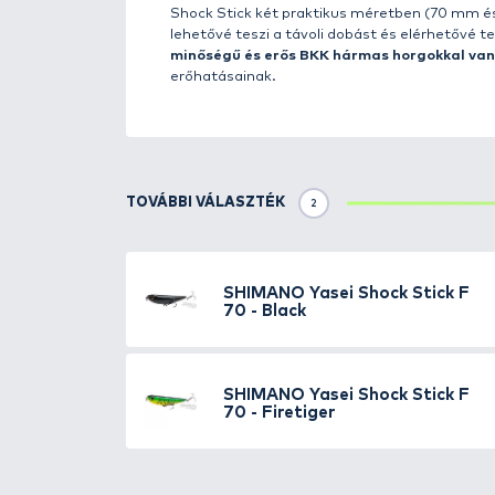
Részletek
A S
himano
2023-ban egy vadonat
neves japán cég csalijai immár n
kutyasétáltatós) technikával tör
csukák, balinok illetve sügerek 
segíti az élethű mozgást. A Yas
figyelmét, amikor más csalik m
helyeken, ahol sok akadó és növ