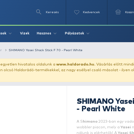
Keresés
Videók
Vizek
Írások
Hasznos
Pályázat
ászata
wobbler
SHIMANO Yasei Shock Stick F 70 - Pearl Whi
uházunkat!
Az egyetlen hivatalos oldalunk a
www.haldor
ozol feltűnően olcsó Haldorádó-termékekkel, az nagy eséll