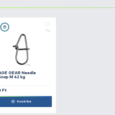
tben (70 mm és 110 mm), valamint 5 különböző színben ér
s elérhetővé teszi a távoli helyek meghorgászását is. A 
horgokkal van felvértezve
, amelyek ellenállnak a nagy, 
k Stick F
+40
Ft
k Stick F