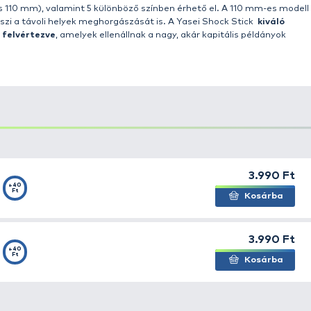
új műcsali kollekcióval jelent meg a globális wobbler pi
álunk is elérhetők! A
Yasei Shock Stick
az úgynevezett "w
ténő horgászathoz ideális, stickbait típusú felszíni csali
vadászatához használnak. A speciális kialakítás (domború 
ei Shock Stick
rendkívül ritmikus mozgás
a nagy eséllyel 
ár nem hoznak eredményt. Könnyen használható és rendk
ényzet található a víz alatt, ahol a hagyományos csalik 