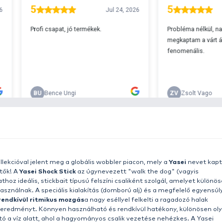
A
s 29990 feletti végösszeg esetén.
c
v