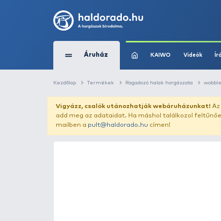
Áruház
KAIWO
Kezdőlap
Termékek
Ragadozó halak horg
Vigyázz, csalók utánozhatják webár
add meg az adataidat. Ha máshol találk
mailben a
pult@haldorado.hu
címen!