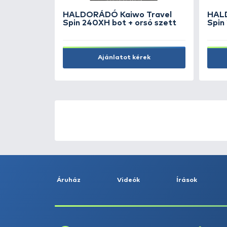
Rapala LureCamo tásk
26.490 Ft
Kosárba
ÚJ TERMÉKEK
TOP TERMÉKEK