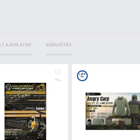
+40
Ft
+13
Ft