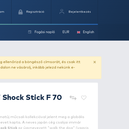
Kedvencek
Kosaram
Regisztráció
Fogási na
ok
te
ado.hu
. Vásárlás előtt mindig ellenőrizd a böngésző címs
yel csaló másolat - ilyen oldalon ne vásárolj, inkább jel
SHIMANO
Yasei Shock Stick F