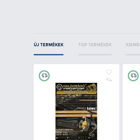
70 - Firetiger
KAPCSOLÓDÓ TERMÉKEK
2
+265
Ft