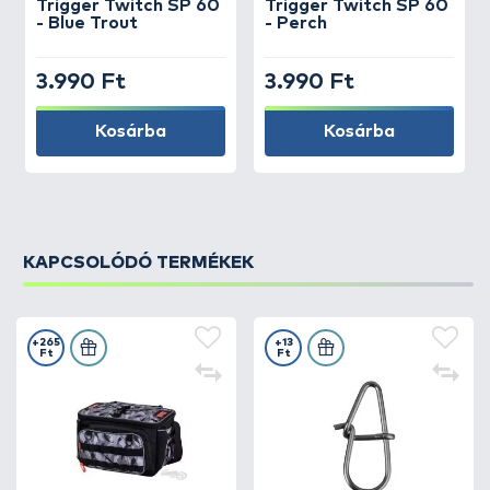
Trigger Twitch SP 60
Trigger Twitch SP 60
- Blue Trout
- Perch
3.990 Ft
3.990 Ft
Kosárba
Kosárba
KAPCSOLÓDÓ TERMÉKEK
+265
+13
Ft
Ft