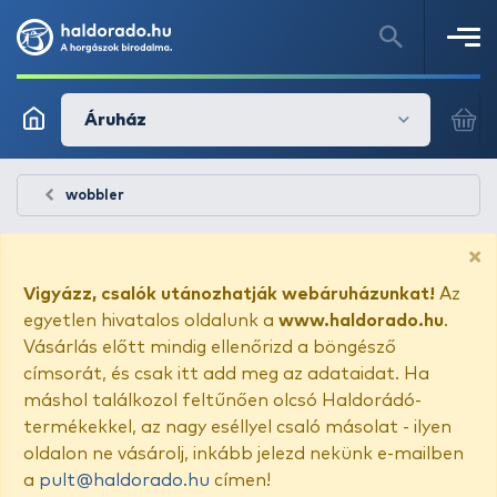
Áruház
wobbler
×
Vigyázz, csalók utánozhatják webáruházunkat!
Az
egyetlen hivatalos oldalunk a
www.haldorado.hu
.
Vásárlás előtt mindig ellenőrizd a böngésző
címsorát, és csak itt add meg az adataidat. Ha
máshol találkozol feltűnően olcsó Haldorádó-
termékekkel, az nagy eséllyel csaló másolat - ilyen
oldalon ne vásárolj, inkább jelezd nekünk e-mailben
a
pult@haldorado.hu
címen!