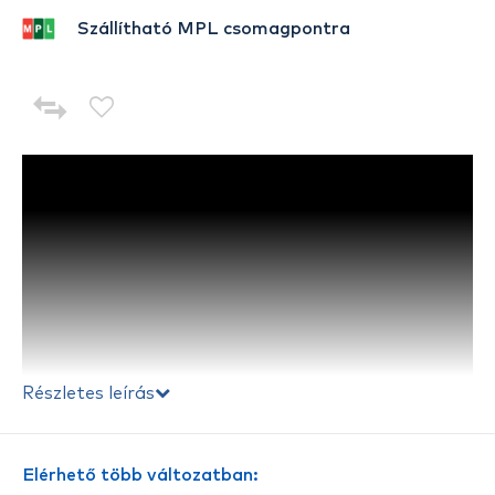
Szállítható MPL csomagpontra
Részletes leírás
Elérhető több változatban: