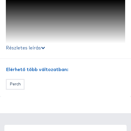
Részletes leírás
Elérhető több változatban:
Perch
A S
himano
2023-ban egy vadonatúj műcsali
kollekcióval jelent meg a globális wobbler piacon,
mely a
Yasei
nevet kapta. A neves japán cég csalijai
immár nálunk is elérhetők! A
Yasei Trigger Twitch
egy rendkívül hatékony, sokoldalú twitch csali, ami
olyan horgászok számára készült, akik szeretnek