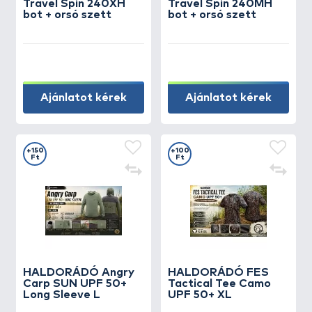
Travel Spin 240XH
Travel Spin 240MH
bot + orsó szett
bot + orsó szett
Ajánlatot kérek
Ajánlatot kérek
+150
+100
Ft
Ft
HALDORÁDÓ Angry
HALDORÁDÓ FES
Carp SUN UPF 50+
Tactical Tee Camo
Long Sleeve L
UPF 50+ XL