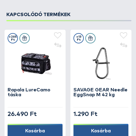
KAPCSOLÓDÓ TERMÉKEK
+265
+13
Ft
Ft
Rapala LureCamo
SAVAGE GEAR Needle
táska
EggSnap M 42 kg
26.490 Ft
1.290 Ft
Kosárba
Kosárba