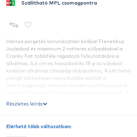
Szállítható MPL csomagpontra
Harcsa pergetés koronázatlan királya! Frenetikus
úszásával és maximum 2 méteres süllyedésével a
Cranky Fat többféle ragadozó felkutatására is
alkalmas. 6,6 cm-es hosszával és 18 g-os súlyával
kiválóan alkalmas távolsági dobásokhoz. A két belső
csörgő tökéletesen reprodukálja azokat a
mikrorezgéseket, amelyek minden pánikba esett és
valami elől menekülő takarmányhalra jellemzőek. A
megfelelő időszakban végzetesnek bizonyult mind a
Részletes leírás
sügérrel a tavakban, mind a sügérrel a folyóban. A
szigorúan acélból készült belső átmenő mag olyan
erőt ad, hogy a Cranky Fat-ot máris az egyik
Elérhető több változatban:
legkeresettebb harcsapergető csalinak minősítette.