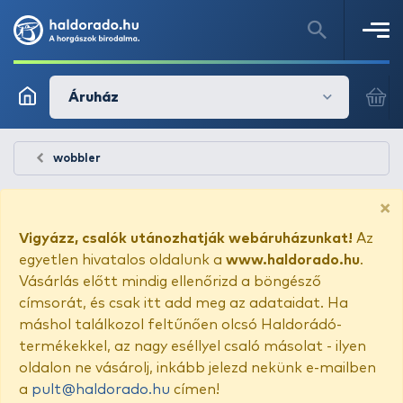
Áruház
wobbler
×
Vigyázz, csalók utánozhatják webáruházunkat!
Az
egyetlen hivatalos oldalunk a
www.haldorado.hu
.
Vásárlás előtt mindig ellenőrizd a böngésző
címsorát, és csak itt add meg az adataidat. Ha
máshol találkozol feltűnően olcsó Haldorádó-
termékekkel, az nagy eséllyel csaló másolat - ilyen
oldalon ne vásárolj, inkább jelezd nekünk e-mailben
a
pult@haldorado.hu
címen!