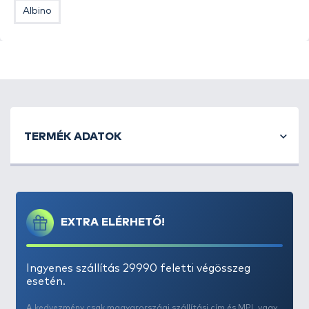
Nincs más dolgod, mint ki próbálni!
Albino
TERMÉK ADATOK
EXTRA ELÉRHETŐ!
Ingyenes szállítás 29990 feletti végösszeg
esetén.
A kedvezmény csak magyarországi szállítási cím és MPL vagy