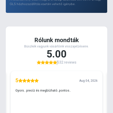
GLS házhozszállítás esetén vehető igénybe.