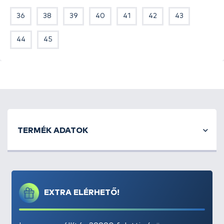
rá időnk, használjuk a hátsó pántot is, ezzel még
36
38
39
40
41
42
43
vizes állapotban sem tud kicsúszni belőle lábunk,
emiatt kényelmesen állhatunk vele köves vízparton,
44
45
vagy épp horgászcsónakban, garantáltan nem fog
kifordulni a bokánk. Gumi és műanyag keverékű
anyagának köszönhetően gyorsan szárad,
higiénikusan tisztítható. Vastag talprésze ellenáll a
kagylók, kövek vágó hatásának, így vízbe is
begyalogolhatunk vele, ha a fárasztás úgy kívánja!
A kép csak illusztráció! Színben eltérhet!
TERMÉK ADATOK
EXTRA ELÉRHETŐ!