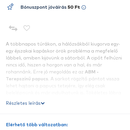
Bónuszpont jóváírás
50 Ft
A többnapos túrákon, a hálózsákból kiugorva egy-
egy éjszakai kapáskor örök probléma a megfelelő
lábbeli, amiben kijövünk a sátorból. A cipőt felhúzni
nincs idő, hiszen a horgon van a hal, és már
rohannánk. Erre jó megoldás ez az
ABM -
Terepszínű papucs
. A sarkot rögzítő pántot vissza
lehet hajtani a papucs tetejére, így elég csak
belelépnünk és már indulhatunk is. Tökéletes lábra
simuló ergonomikus kivitelének köszönhetően
Részletes leírás
átlagon felüli kényelmet és biztonságot nyújt
viselőjének. A papucs formáját úgy alakították ki,
hogy teljesen körbefogja viselője bokáját, megóvva
Elérhető több változatban:
ezzel a papucsból kicsúszás veszélyétől. De ha van