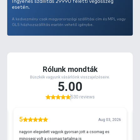
Ingyenes szállítás 29990 feletti végösszeg
esetén.
A kedvezmény csak magyarországi szállítási cím és MPL vagy
GLS házhozszállítás esetén vehető igénybe.