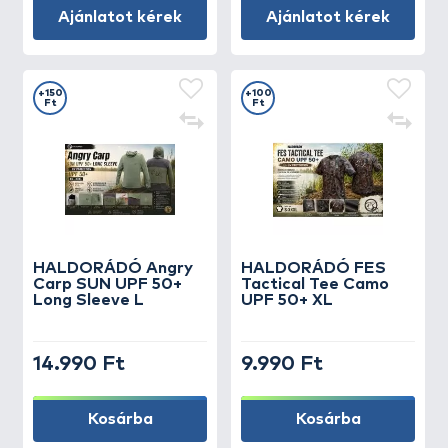
Ajánlatot kérek
Ajánlatot kérek
+150
+100
Ft
Ft
HALDORÁDÓ Angry
HALDORÁDÓ FES
Carp SUN UPF 50+
Tactical Tee Camo
Long Sleeve L
UPF 50+ XL
14.990 Ft
9.990 Ft
Kosárba
Kosárba