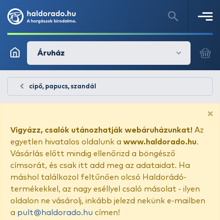
Áruház
cipő, papucs, szandál
×
Vigyázz, csalók utánozhatják webáruházunkat!
Az
egyetlen hivatalos oldalunk a
www.haldorado.hu
.
Vásárlás előtt mindig ellenőrizd a böngésző
címsorát, és csak itt add meg az adataidat. Ha
máshol találkozol feltűnően olcsó Haldorádó-
termékekkel, az nagy eséllyel csaló másolat - ilyen
oldalon ne vásárolj, inkább jelezd nekünk e-mailben
a
pult@haldorado.hu
címen!