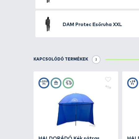
- rugalmas belső mandzsetta
- szellőzőnyílások a karok alatt
- 2 elülső zseb
- széles, rugalmas nadrágderék
- gombolós sliccel
- az oldalsó zsebek kinyitásával
- állítható mandzsetta gombokk
- kis hordtáskában kapható
TOVÁBBI VÁLASZTÉK
3
DAM
Protec Esőruha