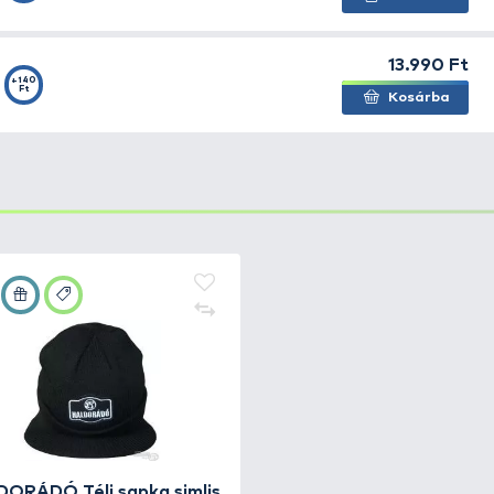
 a kényelem és a könnyű illeszkedés érdekében
 hozzáférhetők az alatta viselt nadrág zsebei
al
+140
 L
Ft