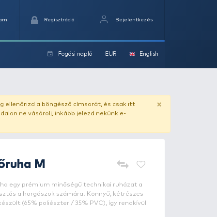
Kedvencek
Kosaram
Regisztráció
Fogási na
ok
ado.hu
. Vásárlás előtt mindig ellenőrizd a böngésző címs
yel csaló másolat - ilyen oldalon ne vásárolj, inkább jel
DAM
Protec Esőruha M