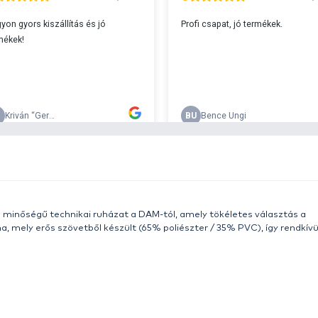
s 29990 feletti végösszeg esetén.
c
v