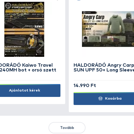
Ft
HALDORÁDÓ Téli sapka simlis
fekete
SZUPER ÁR
2.790 Ft
Kosárba