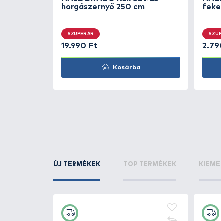
DAM
Protec Esőruh
DAM
Protec Esőruh
KAPCSOLÓDÓ TERMÉKEK
2
+200