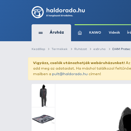
Áruház
KAIWO
Kezdőlap
Termékek
Ruházat
esőruh
Vigyázz, csalók utánozhatják webár
add meg az adataidat. Ha máshol találk
mailben a
pult@haldorado.hu
címen!