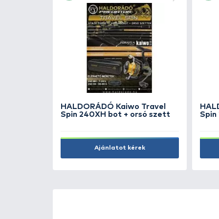
Ft
HALDORÁDÓ Kék sátras
horgászernyő 250 cm
SZUPER ÁR
19.990 Ft
Kosárba