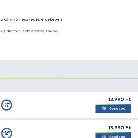
 egy prémium minőségű technikai ruházat a DAM-tól, am
észes esőruha, mely erős szövetből készült (65% poliész
tokkal