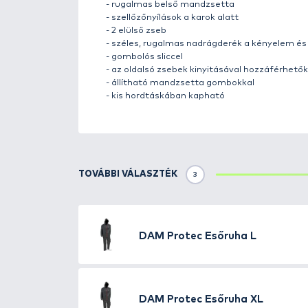
Részletek
A
DAM Protec Rainsuit
esőruha
horgászok számára. Könnyű, kétr
ellenálló!
Tulajdonságok:
-
100% vízálló, ragasztott varra
- elrejthető, állítható kapucni
- erős cipzár
- állítható szegély