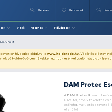
Keresés
Videók
Vizek
Írások
Hasznos
Pályázat
a
DAM Protec Esőruha M
uházunkat!
Az egyetlen hivatalos oldalunk a
www.haldor
ozol feltűnően olcsó Haldorádó-termékekkel, az nagy eséll