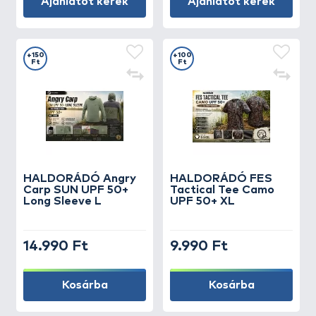
Ajánlatot kérek
Ajánlatot kérek
+150
+100
Ft
Ft
HALDORÁDÓ Angry
HALDORÁDÓ FES
Carp SUN UPF 50+
Tactical Tee Camo
Long Sleeve L
UPF 50+ XL
14.990 Ft
9.990 Ft
Kosárba
Kosárba