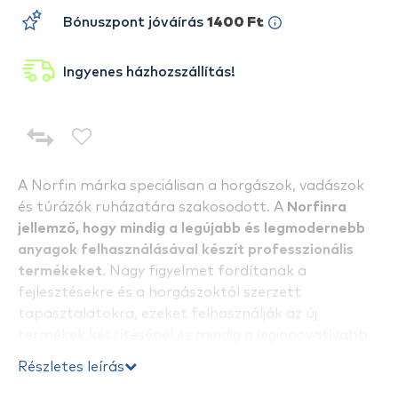
Bónuszpont jóváírás
1400 Ft
Ingyenes házhozszállítás!
A Norfin márka speciálisan a horgászok, vadászok
és túrázók ruházatára szakosodott. A
Norfinra
jellemző, hogy mindig a legújabb és legmodernebb
anyagok felhasználásával készít professzionális
termékeket
. Nagy figyelmet fordítanak a
fejlesztésekre és a horgászoktól szerzett
tapasztalatokra, ezeket felhasználják az új
termékek készítésénél és mindig a leginnovatívabb
gyártókkal dolgoznak együtt.
A Norfin jelmondata
Részletes leírás
az „ULTIMATE PROTECTION”
, mely annyit tesz,