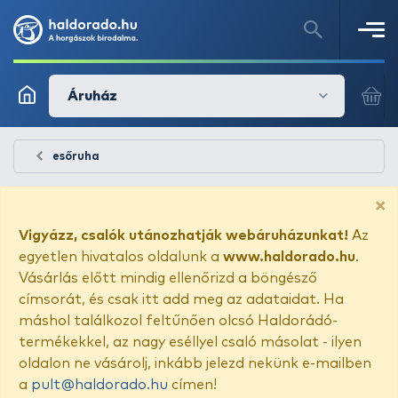
Áruház
esőruha
×
Vigyázz, csalók utánozhatják webáruházunkat!
Az
egyetlen hivatalos oldalunk a
www.haldorado.hu
.
Vásárlás előtt mindig ellenőrizd a böngésző
címsorát, és csak itt add meg az adataidat. Ha
máshol találkozol feltűnően olcsó Haldorádó-
termékekkel, az nagy eséllyel csaló másolat - ilyen
oldalon ne vásárolj, inkább jelezd nekünk e-mailben
a
pult@haldorado.hu
címen!