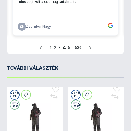
valamint egy gombbal rögzíthető
- a vállpánt hossza tépőzárral állítható
- megerősített térd és fenék rész
- a nadrág szárának vége szétcipzározható, így
könnyű a le, és felvétele
TOVÁBBI VÁLASZTÉK
+900
+900
Ft
Ft