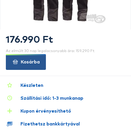
176.990 Ft
Az elmúlt 30 nap legalacsonyabb ára: 159.290 Ft
Kosárba
Készleten
Szállítási idő: 1-3 munkanap
Kupon érvényesíthető
Fizethetsz bankkártyával