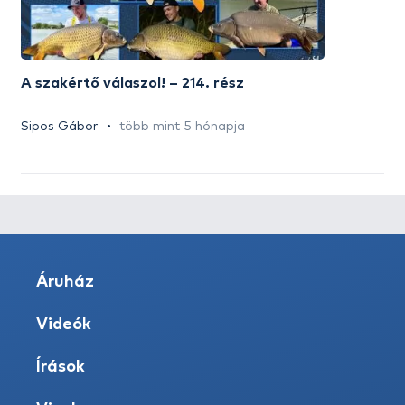
A szakértő válaszol! – 214. rész
Sipos Gábor
több mint 5 hónapja
Áruház
Videók
Írások