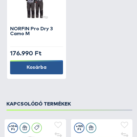
NORFIN
Pro Dry 3
Camo M
176.990 Ft
Kosárba
KAPCSOLÓDÓ TERMÉKEK
+104
+155
Ft
Ft