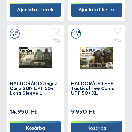
Ajánlatot kérek
Ajánlatot kérek
+150
+100
Ft
Ft
HALDORÁDÓ Angry
HALDORÁDÓ FES
Carp SUN UPF 50+
Tactical Tee Camo
Long Sleeve L
UPF 50+ XL
14.990 Ft
9.990 Ft
Kosárba
Kosárba