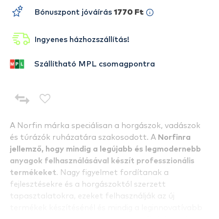
Bónuszpont jóváírás
1770 Ft
Ingyenes házhozszállítás!
Szállítható MPL csomagpontra
A Norfin márka speciálisan a horgászok, vadászok
és túrázók ruházatára szakosodott. A
Norfinra
jellemző, hogy mindig a legújabb és legmodernebb
anyagok felhasználásával készít professzionális
termékeket
. Nagy figyelmet fordítanak a
fejlesztésekre és a horgászoktól szerzett
tapasztalatokra, ezeket felhasználják az új
termékek készítésénél és mindig a leginnovatívabb