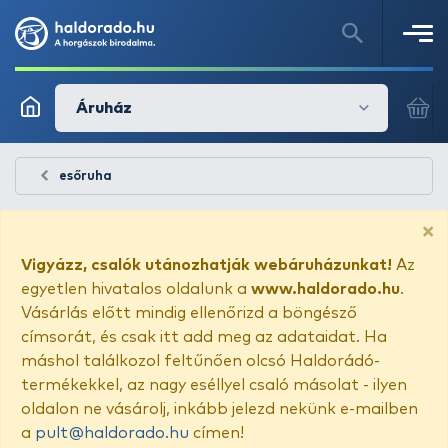
Áruház
esőruha
×
Vigyázz, csalók utánozhatják webáruházunkat!
Az
egyetlen hivatalos oldalunk a
www.haldorado.hu
.
Vásárlás előtt mindig ellenőrizd a böngésző
címsorát, és csak itt add meg az adataidat. Ha
máshol találkozol feltűnően olcsó Haldorádó-
termékekkel, az nagy eséllyel csaló másolat - ilyen
oldalon ne vásárolj, inkább jelezd nekünk e-mailben
a
pult@haldorado.hu
címen!