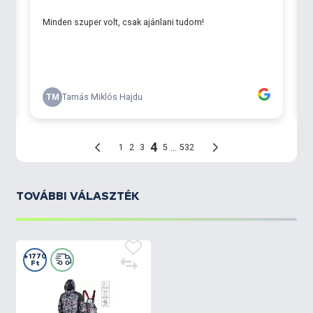
- a nadrág slicce vízhatlan YKK cipzáral nyitható,
valamint egy gombbal rögzíthető
- a vállpánt hossza tépőzárral állítható
- megerősített térd és fenék rész
- a nadrág szárának vége szétcipzározható, így
könnyű a le, és felvétele
TOVÁBBI VÁLASZTÉK
+1770
Ft