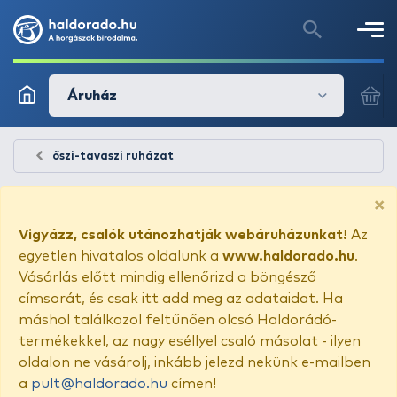
Áruház
őszi-tavaszi ruházat
×
Vigyázz, csalók utánozhatják webáruházunkat!
Az
egyetlen hivatalos oldalunk a
www.haldorado.hu
.
Vásárlás előtt mindig ellenőrizd a böngésző
címsorát, és csak itt add meg az adataidat. Ha
máshol találkozol feltűnően olcsó Haldorádó-
termékekkel, az nagy eséllyel csaló másolat - ilyen
oldalon ne vásárolj, inkább jelezd nekünk e-mailben
a
pult@haldorado.hu
címen!