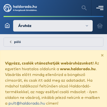
Áruház
póló
×
Vigyázz, csalók utánozhatják webáruházunkat!
Az
egyetlen hivatalos oldalunk a
www.haldorado.hu
.
Vásárlás előtt mindig ellenőrizd a böngésző
címsorát, és csak itt add meg az adataidat. Ha
máshol találkozol feltűnően olcsó Haldorádó-
termékekkel, az nagy eséllyel csaló másolat - ilyen
oldalon ne vásárolj, inkább jelezd nekünk e-mailben
a
pult@haldorado.hu
címen!