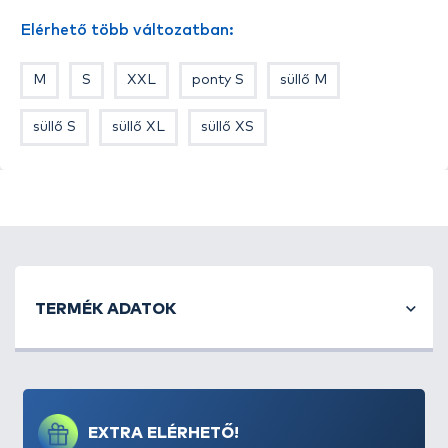
Nyaktól vállig: 16 cm
Elérhető több változatban:
M
S
XXL
ponty S
süllő M
süllő S
süllő XL
süllő XS
TERMÉK ADATOK
EXTRA ELÉRHETŐ!