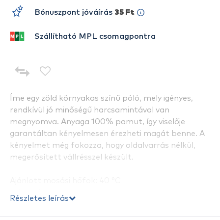
Bónuszpont jóváírás
35 Ft
Szállítható MPL csomagpontra
Íme egy zöld környakas színű póló, mely igényes,
rendkívül jó minőségű harcsamintával van
megnyomva. Anyaga 100% pamut, így viselője
garantáltan kényelmesen érezheti magát benne. A
kényelmet még fokozza, hogy oldalvarrás nélkül,
megerősített vállrésszel készült.
Ajánlott mosási hőfok: 40 °C
Méretek:
Részletes leírás
Magasság: 75 cm
Mellszélesség: 118 cm