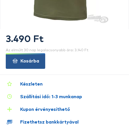
3.490 Ft
Az elmúlt 30 nap legalacsonyabb ára: 3.140 Ft
Kosárba
Készleten
Szállítási idő: 1-3 munkanap
Kupon érvényesíthető
Fizethetsz bankkártyával