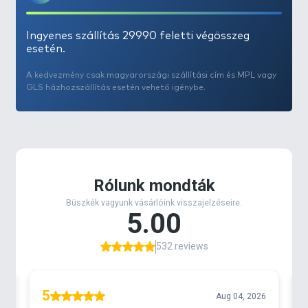
Ingyenes szállítás 29990 feletti végösszeg
esetén.
A kedvezmény csak magyarországi szállítási cím és MPL vagy
GLS házhozszállítás esetén vehető igénybe.